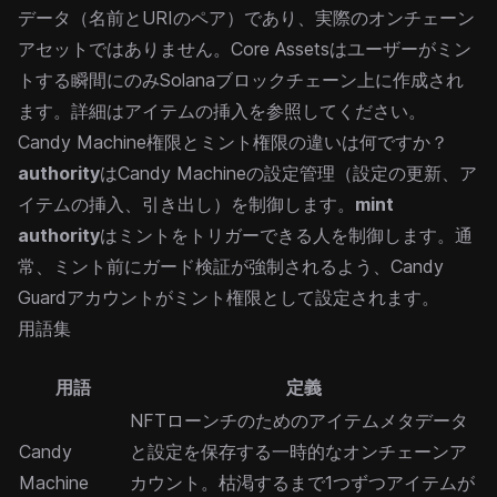
データ（名前とURIのペア）であり、実際のオンチェーン
アセットではありません。Core Assetsはユーザーがミン
トする瞬間にのみSolanaブロックチェーン上に作成され
ます。詳細は
アイテムの挿入
を参照してください。
Candy Machine権限とミント権限の違いは何ですか？
authority
はCandy Machineの設定管理（設定の更新、ア
イテムの挿入、引き出し）を制御します。
mint
authority
はミントをトリガーできる人を制御します。通
常、ミント前にガード検証が強制されるよう、
Candy
Guard
アカウントがミント権限として設定されます。
用語集
用語
定義
NFTローンチのためのアイテムメタデータ
Candy
と設定を保存する一時的なオンチェーンア
Machine
カウント。枯渇するまで1つずつアイテムが