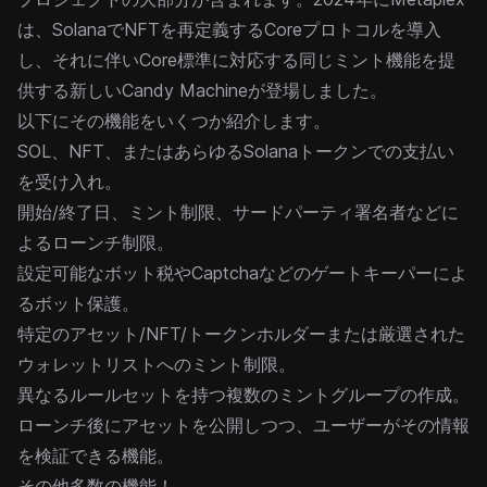
は、SolanaでNFTを再定義する
Core
プロトコルを導入
し、それに伴いCore標準に対応する同じミント機能を提
供する新しいCandy Machineが登場しました。
以下にその機能をいくつか紹介します。
SOL、NFT、またはあらゆるSolanaトークンでの支払い
を受け入れ。
開始/終了日、ミント制限、サードパーティ署名者などに
よるローンチ制限。
設定可能なボット税やCaptchaなどのゲートキーパーによ
るボット保護。
特定のアセット/NFT/トークンホルダーまたは厳選された
ウォレットリストへのミント制限。
異なるルールセットを持つ複数のミントグループの作成。
ローンチ後にアセットを公開しつつ、ユーザーがその情報
を検証できる機能。
その他多数の機能！