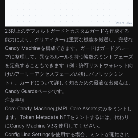
React Flow
23以上のデフォルトガードとカスタムガードを作成する
能力により、クリエイターは重要な機能を厳選し、完璧な
Candy Machineを構成できます。ガードは
ガードグルー
プ
に整理して、異なるルールを持つ複数のミントフェーズ
を定義することもできます（例：許可リストウォレット向
けのアーリーアクセスフェーズの後にパブリックミン
ト）。ガードについて詳しく知るための最適な出発点は、
Candy Guards
ページです。
注意事項
Core Candy Machineは
MPL Core
Assetsのみをミントし
ます。Token Metadata NFTをミントするには、代わり
に
Candy Machine V3
を使用してください。
Config Line Settingsを使用する場合、ミントが開始され