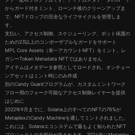
からガード付きミント、ローンチ後のクリーンアップま
で、NFTドロップの完全なライフサイクルを管理しま
す。
支払い、アクセス制御、スケジューリング、ボット保護の
ための23以上のコンポーザブルな
ガード
をサポート
MPL Core Assets
（単一アカウントNFT）をミント。レ
ガシーToken Metadata NFTではありません
アイテムはメタデータ参照としてロードされ、オンチェー
ンアセットはミント時にのみ作成
別の
Candy Guard
プログラムが、カスタムミントワーク
フロー用のフォーク可能なアクセス制御レイヤーを提供
はじめに
2022年9月までに、Solana上のすべてのNFTの78%が
MetaplexのCandy Machineを通してミントされました。
これには、Solanaエコシステムで最もよく知られたNFT
プロジェクトの大部分が含まれます。2024年にMetaplex