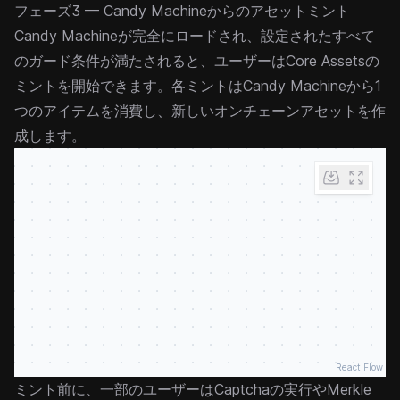
フェーズ3 — Candy Machineからのアセットミント
Candy Machineが完全にロードされ、設定されたすべて
の
ガード
条件が満たされると、ユーザーはCore Assetsの
ミントを開始できます。各ミントはCandy Machineから1
つのアイテムを消費し、新しいオンチェーンアセットを作
成します。
React Flow
ミント前に、一部のユーザーはCaptchaの実行やMerkle