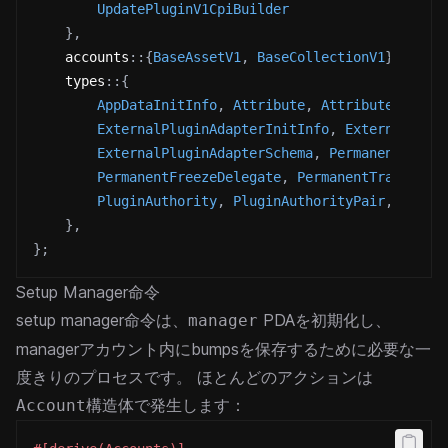
UpdatePluginV1CpiBuilder
}
,
accounts
::
{
BaseAssetV1
,
BaseCollectionV1
}
,
types
::
{
AppDataInitInfo
,
Attribute
,
Attributes
,
ExternalPluginAdapterInitInfo
,
ExternalPlug
ExternalPluginAdapterSchema
,
PermanentBurnD
PermanentFreezeDelegate
,
PermanentTransferD
PluginAuthority
,
PluginAuthorityPair
,
Plugi
}
,
}
;
Setup Manager命令
setup manager命令は、
PDAを初期化し、
manager
managerアカウント内にbumpsを保存するために必要な一
度きりのプロセスです。
ほとんどのアクションは
構造体で発生します：
Account