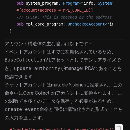
pub
 system_program
:
Program
<
'info
,
System
>
,
#[account(address = MPL_CORE_ID)]
/// CHECK: This is checked by the address constr
pub
 mpl_core_program
:
UncheckedAccount
<
'info
>
}
アカウント構造体の主な違いは以下です：
イベントアカウントはすでに初期化されているため、
アセットとしてデシリアライズで
BaseCollectionV1
き、
がmanager PDAであることを
update_authority
確認できます。
チケットアカウントはmutableとsignerに設定され、この
命令中にCore Collectionアカウントに変換されます。
こ
の関数でも多くのデータを保存する必要があるため、
命令と同様に構造化された形式でこれら
create_event
の入力を渡します。