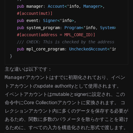
pub
 manager
:
Account
<
'info
,
Manager
>
,
#[account(mut)]
pub
 event
:
Signer
<
'info
>
,
pub
 system_program
:
Program
<
'info
,
System
>
,
#[account(address = MPL_CORE_ID)]
/// CHECK: This is checked by the address constr
pub
 mpl_core_program
:
UncheckedAccount
<
'info
>
}
主な違いは以下です：
アカウントはすでに初期化されており、イベン
Manager
トアカウントのupdate authorityとして使用されます。
イベントアカウントはmutableとsignerに設定され、この
命令中にCore Collectionアカウントに変換されます。
コ
レクションアカウント内に多くのデータを保存する必要が
あるため、関数に多数のパラメータを散らかすことを避け
るために、すべての入力を構造化された形式で渡します。