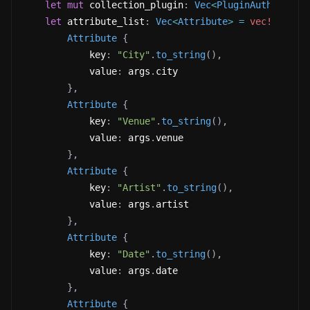
let
mut
 collection_plugin
:
Vec
<
PluginAuthorityP
let
 attribute_list
:
Vec
<
Attribute
>
=
vec!
[
Attribute
{
            key
:
"City"
.
to_string
(
)
,
            value
:
 args
.
city
}
,
Attribute
{
            key
:
"Venue"
.
to_string
(
)
,
            value
:
 args
.
venue
}
,
Attribute
{
            key
:
"Artist"
.
to_string
(
)
,
            value
:
 args
.
artist
}
,
Attribute
{
            key
:
"Date"
.
to_string
(
)
,
            value
:
 args
.
date
}
,
Attribute
{