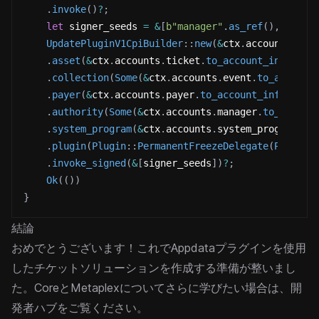
.
invoke
(
)
?
;
let
 signer_seeds 
=
&
[
b"manager"
.
as_ref
(
)
,
&
[
ctx
UpdatePluginV1CpiBuilder
::
new
(
&
ctx
.
accounts
.
mpl
.
asset
(
&
ctx
.
accounts
.
ticket
.
to_account_info
(
)
)
.
collection
(
Some
(
&
ctx
.
accounts
.
event
.
to_account
.
payer
(
&
ctx
.
accounts
.
payer
.
to_account_info
(
)
)
.
authority
(
Some
(
&
ctx
.
accounts
.
manager
.
to_accoun
.
system_program
(
&
ctx
.
accounts
.
system_program
.
to
.
plugin
(
Plugin
::
PermanentFreezeDelegate
(
Permane
.
invoke_signed
(
&
[
signer_seeds
]
)
?
;
Ok
(
(
)
)
}
結論
おめでとうございます！これでAppdataプラグインを使用
したチケットソリューションを作成する準備が整いまし
た。CoreとMetaplexについてさらに学びたい場合は、
開
発者ハブ
をご覧ください。