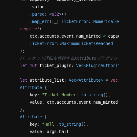
.
value
.
parse
::
<
u32
>
(
)
.
map_err
(
|
_
|
TicketError
::
NumericalOverflow
require!
(
        ctx
.
accounts
.
event
.
num_minted 
<
 capacity
,
TicketError
::
MaximumTicketsReached
)
;
// チケット詳細を保持するAttributeプラグインを追加
let
mut
 ticket_plugin
:
Vec
<
PluginAuthorityPair
>
let
 attribute_list
:
Vec
<
Attribute
>
=
vec!
[
Attribute
{
        key
:
"Ticket Number"
.
to_string
(
)
,
        value
:
 ctx
.
accounts
.
event
.
num_minted
.
checke
}
,
Attribute
{
        key
:
"Hall"
.
to_string
(
)
,
        value
:
 args
.
hall