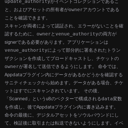
がイベントコレクションであるこ
update_authority
と、およびアセットの所有者が
アカウントである
owner
ことを確認できます。
スキャンが両者によって認証され、エラーがないことを確
認するために、
と
の両方が
owner
venue_authority
signerである必要があります。アプリケーションは
によって部分的に署名されたトラン
venue_authority
ザクションを作成してブロードキャストし、チケットの
が署名して送信できるようにします。
命令では、
owner
Appdataプラグイン内にデータがあるかどうかを確認する
サニティチェックから始めます。データがある場合、チケ
ットはすでにスキャンされています。
その後、
「Scanned」というu8のベクターで構成される
変数
data
を作成し、後でAppdataプラグイン内に書き込みます。
命令の最後に、デジタルアセットをソウルバウンドにし
て、検証後に取引または転送できないようにします。イベ