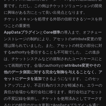
要です。ただし、この例はチケットソリューションの開発
に興味がある方にとって良い出発点となります。
チケットスキャンを処理する外部の信頼できるソースを持
つことの重要性
AppDataプラグイン
と
Core標準
の導入まで、オフチェー
ンストレージの制約により、アセットのattribute変更の管
理は限られていました。また、アセットの特定の部分に対
するauthorityを委任することも不可能でした。
この進歩
は、チケットシステムなどの規制されたユースケースにと
って画期的です。会場のauthorityが
attribute変更やその
他のデータ側面に対する完全な制御を与えることなく、ア
セットにデータを追加
できるようになります。
このセッ
トアップにより、不正行為のリスクが軽減され、エラーの
責任が会場から発行会社に移ります。発行会社はアセット
の不変記録を保持し、チケットを使用済みとしてマークす
るなどの特定のデータ更新は
を通じ
AppDataプラグイン