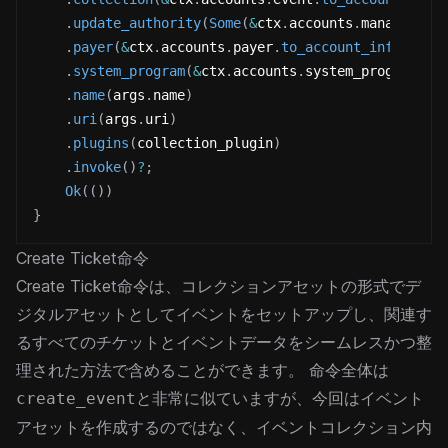
.
update_authority
(
Some
(
&
ctx
.
accounts
.
manager
.
to
.
payer
(
&
ctx
.
accounts
.
payer
.
to_account_info
(
)
)
.
system_program
(
&
ctx
.
accounts
.
system_program
.
to
.
name
(
args
.
name
)
.
uri
(
args
.
uri
)
.
plugins
(
collection_plugin
)
.
invoke
(
)
?
;
Ok
(
(
)
)
}
Create Ticket命令
Create Ticket命令は、コレクションアセットの形式でデ
ジタルアセットとしてイベントをセットアップし、関連す
るすべてのチケットとイベントデータをシームレスかつ整
理された方法で含めることができます。
命令全体は
と非常に似ていますが、今回はイベント
create_event
アセットを作成するのではなく、
内
イベントコレクション