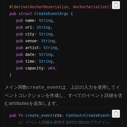
#[derive(AnchorDeserialize, AnchorSerialize)]
pub
struct
CreateEventArgs
{
pub
 name
:
String
,
pub
 uri
:
String
,
pub
 city
:
String
,
pub
 venue
:
String
,
pub
 artist
:
String
,
pub
 date
:
String
,
pub
 time
:
String
,
pub
 capacity
:
u64
,
}
メイン関数
は、上記の入力を使用してイ
create_event
ベントコレクションを作成し、すべてのイベント詳細を含
むattributesを追加します。
pub
fn
create_event
(
ctx
:
Context
<
CreateEvent
>
,
 args
// イベント詳細を保持するAttributeプラグインを追加