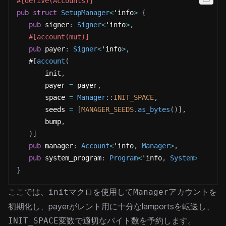
#[derive(Accounts)]
pub
struct
SetupManager
<
'info
>
{
pub
 signer
:
Signer
<
'info
>
,
#[account(mut)]
pub
 payer
:
Signer
<
'info
>
,
   #
[
account
(
       init
,
       payer 
=
 payer
,
       space 
=
Manager
::
INIT_SPACE
,
       seeds 
=
[
MANAGER_SEEDS
.
as_bytes
(
)
]
,
       bump
,
)
]
pub
 manager
:
Account
<
'info
,
Manager
>
,
pub
 system_program
:
Program
<
'info
,
System
>
,
}
ここでは、
マクロを使用して
アカウントを
init
Manager
初期化し、payerがレント用に十分なlamportsを転送し、
変数で適切なバイト数を予約します。
INIT_SPACE