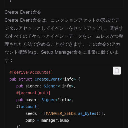
Create Event命令
Create Event命令は、コレクションアセットの形式でデ
ジタルアセットとしてイベントをセットアップし、関連す
るすべてのチケットとイベントデータをシームレスかつ整
理された方法で含めることができます。
この命令のアカ
ウント構造体は、Setup Manager命令に非常に似ていま
す：
#[derive(Accounts)]
pub
struct
CreateEvent
<
'info
>
{
pub
 signer
:
Signer
<
'info
>
,
#[account(mut)]
pub
 payer
:
Signer
<
'info
>
,
   #
[
account
(
       seeds 
=
[
MANAGER_SEEDS
.
as_bytes
(
)
]
,
       bump 
=
 manager
.
bump
)
]