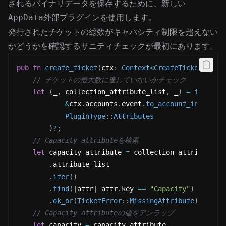
されるバイナリデータを保存するために、新しい
外部プラグインを使用します。
AppData
発行されたチケットの総数がキャパシティ制限を超えない
かどうかを確認するサニティチェックが最初にあります。
pub
fn
create_ticket
(
ctx
:
Context
<
CreateTicket
>
,
 ar
// チケットの最大数に達していないかチェック
let
(
_
,
 collection_attribute_list
,
 _
)
=
fetch_p
&
ctx
.
accounts
.
event
.
to_account_info
(
)
,
PluginType
::
Attributes
)
?
;
// Capacity attributeを検索
let
 capacity_attribute 
=
 collection_attribute_l
.
attribute_list
.
iter
(
)
.
find
(
|
attr
|
 attr
.
key 
==
"Capacity"
)
.
ok_or
(
TicketError
::
MissingAttribute
)
?
;
// Capacity attributeの値をアンラップ
let
 capacity 
=
 capacity_attribute