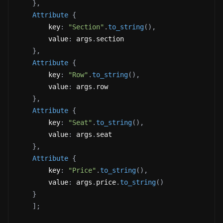
}
,
Attribute
{
        key
:
"Section"
.
to_string
(
)
,
        value
:
 args
.
section
}
,
Attribute
{
        key
:
"Row"
.
to_string
(
)
,
        value
:
 args
.
row
}
,
Attribute
{
        key
:
"Seat"
.
to_string
(
)
,
        value
:
 args
.
seat
}
,
Attribute
{
        key
:
"Price"
.
to_string
(
)
,
        value
:
 args
.
price
.
to_string
(
)
}
]
;