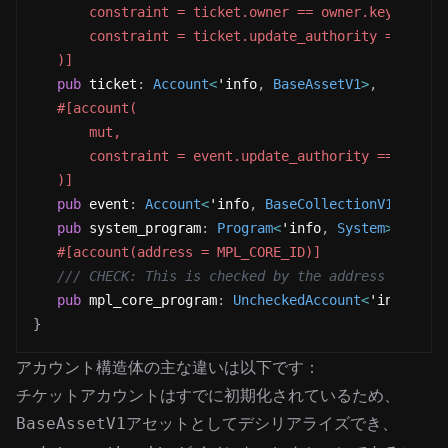
       constraint = ticket.owner == owner.key(),
       constraint = ticket.update_authority == Upda
   )]
pub
 ticket
:
Account
<
'info
,
BaseAssetV1
>
,
#[account(
       mut,
       constraint = event.update_authority == manag
   )]
pub
 event
:
Account
<
'info
,
BaseCollectionV1
>
,
pub
 system_program
:
Program
<
'info
,
System
>
,
#[account(address = MPL_CORE_ID)]
/// CHECK: This is checked by the address constr
pub
 mpl_core_program
:
UncheckedAccount
<
'info
>
,
}
アカウント構造体の主な違いは以下です：
チケットアカウントはすでに初期化されているため、
アセットとしてデシリアライズでき、
BaseAssetV1