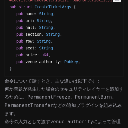
#[derive(AnchorDeserialize, AnchorSerialize)]
pub
struct
CreateTicketArgs
{
pub
 name
:
String
,
pub
 uri
:
String
,
pub
 hall
:
String
,
pub
 section
:
String
,
pub
 row
:
String
,
pub
 seat
:
String
,
pub
 price
:
u64
,
pub
 venue_authority
:
Pubkey
,
}
命令について話すとき、主な違いは以下です：
何か問題が発生した場合のセキュリティレイヤーを追加す
るために、
、
、
PermanentFreeze
PermanentBurn
などの追加プラグインを組み込み
PermanentTransfer
ます。
命令の入力として渡す
によって管理
venue_authority