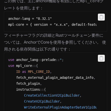
この例では、主にanchor機能を有効にした
ク
mpl_core
レートを使用します：
anchor-lang = "0.32.1"
mpl-core = { version = "x.x.x", default-features = 
フィーチャーフラグの詳細とRustツールチェーン要件に
ついては、
AnchorでCoreを使用
を参照してください。
使
用される依存関係は以下の通りです：
use
anchor_lang
::
prelude
::
*
;
use
mpl_core
::
{
ID
as
MPL_CORE_ID
,
    fetch_external_plugin_adapter_data_info
,
    fetch_plugin
,
instructions
::
{
CreateCollectionV2CpiBuilder
,
CreateV2CpiBuilder
,
WriteExternalPluginAdapterDataV1CpiBuilder
,