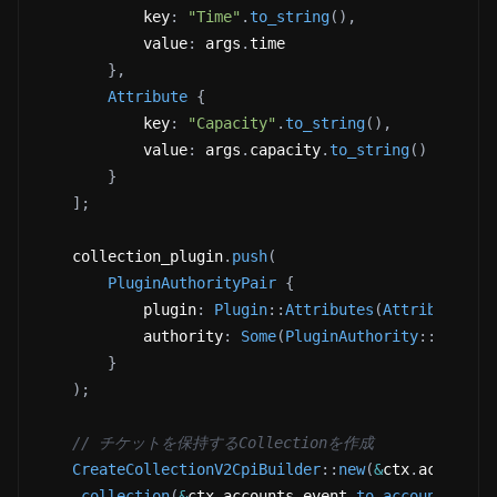
            key
:
"Time"
.
to_string
(
)
,
            value
:
 args
.
time
}
,
Attribute
{
            key
:
"Capacity"
.
to_string
(
)
,
            value
:
 args
.
capacity
.
to_string
(
)
}
]
;
    collection_plugin
.
push
(
PluginAuthorityPair
{
            plugin
:
Plugin
::
Attributes
(
Attributes
{
            authority
:
Some
(
PluginAuthority
::
Update
}
)
;
// チケットを保持するCollectionを作成
CreateCollectionV2CpiBuilder
::
new
(
&
ctx
.
accounts
.
collection
(
&
ctx
.
accounts
.
event
.
to_account_info