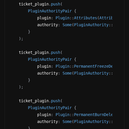
    ticket_plugin
.
push
(
PluginAuthorityPair
{
            plugin
:
Plugin
::
Attributes
(
Attributes
{
            authority
:
Some
(
PluginAuthority
::
Update
}
)
;
    ticket_plugin
.
push
(
PluginAuthorityPair
{
            plugin
:
Plugin
::
PermanentFreezeDelegate
            authority
:
Some
(
PluginAuthority
::
Update
}
)
;
    ticket_plugin
.
push
(
PluginAuthorityPair
{
            plugin
:
Plugin
::
PermanentBurnDelegate
(
P
            authority
:
Some
(
PluginAuthority
::
Update
}