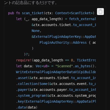
ントの記念品にするだけです。
pub
fn
scan_ticket
(
ctx
:
Context
<
ScanTicket
>
)
->
Res
let
(
_
,
 app_data_length
)
=
fetch_external_plugi
&
ctx
.
accounts
.
ticket
.
to_account_info
(
)
,
None
,
&
ExternalPluginAdapterKey
::
AppData
(
PluginAuthority
::
Address
{
 address
:
)
)
?
;
require!
(
app_data_length 
==
0
,
TicketError
::
Alr
let
 data
:
Vec
<
u8
>
=
"Scanned"
.
as_bytes
(
)
.
to_vec
WriteExternalPluginAdapterDataV1CpiBuilder
::
new
.
asset
(
&
ctx
.
accounts
.
ticket
.
to_account_info
(
)
)
.
collection
(
Some
(
&
ctx
.
accounts
.
event
.
to_account
.
payer
(
&
ctx
.
accounts
.
payer
.
to_account_info
(
)
)
.
system_program
(
&
ctx
.
accounts
.
system_program
.
to
.
key
(
ExternalPluginAdapterKey
::
AppData
(
PluginAu
.
data
(
data
)