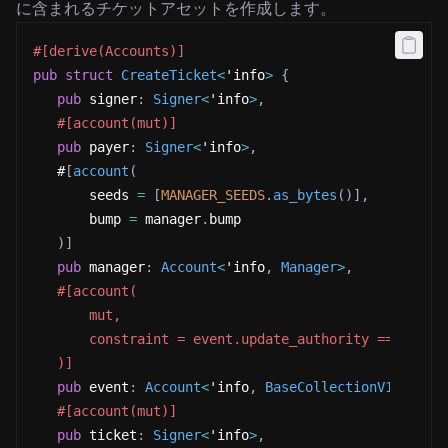
に含まれるチケットアセットを作成します。
#[derive(Accounts)]
pub
struct
CreateTicket
<
'info
>
{
pub
 signer
:
Signer
<
'info
>
,
#[account(mut)]
pub
 payer
:
Signer
<
'info
>
,
   #
[
account
(
       seeds 
=
[
MANAGER_SEEDS
.
as_bytes
(
)
]
,
       bump 
=
 manager
.
bump
)
]
pub
 manager
:
Account
<
'info
,
Manager
>
,
#[account(
       mut,
       constraint = event.update_authority == manag
   )]
pub
 event
:
Account
<
'info
,
BaseCollectionV1
>
,
#[account(mut)]
pub
 ticket
:
Signer
<
'info
>
,