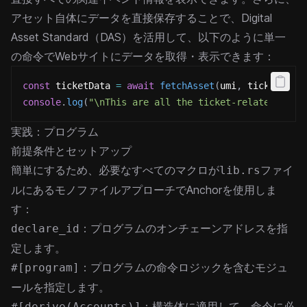
アセット自体にデータを直接保存することで、Digital
Asset Standard（DAS）を活用して、以下のように単一
の命令でWebサイトにデータを取得・表示できます：
const
 ticketData 
=
await
fetchAsset
(
umi
,
 ticket
)
;
console
.
log
(
"\nThis are all the ticket-related data
実践：プログラム
前提条件とセットアップ
簡単にするため、必要なすべてのマクロが
ファイ
lib.rs
ルにあるモノファイルアプローチでAnchorを使用しま
す：
：プログラムのオンチェーンアドレスを指
declare_id
定します。
：プログラムの命令ロジックを含むモジュ
#[program]
ールを指定します。
：構造体に適用して、命令に必
#[derive(Accounts)]