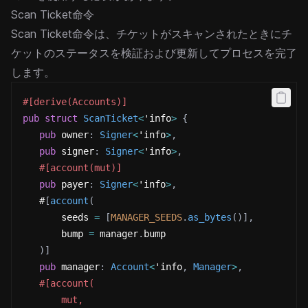
Scan Ticket命令
Scan Ticket命令は、チケットがスキャンされたときにチ
ケットのステータスを検証および更新してプロセスを完了
します。
#[derive(Accounts)]
pub
struct
ScanTicket
<
'info
>
{
pub
 owner
:
Signer
<
'info
>
,
pub
 signer
:
Signer
<
'info
>
,
#[account(mut)]
pub
 payer
:
Signer
<
'info
>
,
   #
[
account
(
       seeds 
=
[
MANAGER_SEEDS
.
as_bytes
(
)
]
,
       bump 
=
 manager
.
bump
)
]
pub
 manager
:
Account
<
'info
,
Manager
>
,
#[account(
       mut,