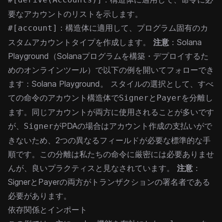
要なアカウントのリストを示します。
：構造体に適用して、プログラム固有のカ
#[account]
スタムアカウントタイプを作成します。
注意
：Solana
Playground（Solanaプログラムを構築・デプロイするた
めのオンラインツール）で以下の例を開いてフォローでき
ます：
Solana Playground
。
スタイルの選択として、すべ
ての命令のアカウント構造体で
と
を分離し
Signer
Payer
ます。同じアカウントが両方に使用されることが多いです
が、
がPDAの場合はアカウント作成の支払いがで
Signer
きないため、2つの異なるフィールドが必要な標準的な手
順です。この分離は私たちの命令に厳密には必要ありませ
んが、良いプラクティスと見なされています。
注意
：
SignerとPayerの両方がトランザクションの署名者である
必要があります。
依存関係とインポート