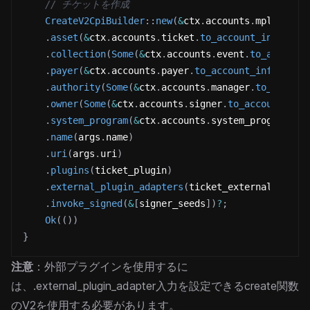
// チケットを作成
CreateV2CpiBuilder
::
new
(
&
ctx
.
accounts
.
mpl_core_
.
asset
(
&
ctx
.
accounts
.
ticket
.
to_account_info
(
)
)
.
collection
(
Some
(
&
ctx
.
accounts
.
event
.
to_account
.
payer
(
&
ctx
.
accounts
.
payer
.
to_account_info
(
)
)
.
authority
(
Some
(
&
ctx
.
accounts
.
manager
.
to_accoun
.
owner
(
Some
(
&
ctx
.
accounts
.
signer
.
to_account_inf
.
system_program
(
&
ctx
.
accounts
.
system_program
.
to
.
name
(
args
.
name
)
.
uri
(
args
.
uri
)
.
plugins
(
ticket_plugin
)
.
external_plugin_adapters
(
ticket_external_plugi
.
invoke_signed
(
&
[
signer_seeds
]
)
?
;
Ok
(
(
)
)
}
注意
：外部プラグインを使用するに
は、.external_plugin_adapter入力を設定できるcreate関数
のV2を使用する必要があります。