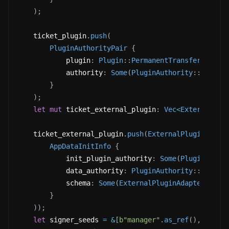
)
;
    ticket_plugin
.
push
(
PluginAuthorityPair
{
            plugin
:
Plugin
::
PermanentTransferDelega
            authority
:
Some
(
PluginAuthority
::
Update
}
)
;
let
mut
 ticket_external_plugin
:
Vec
<
ExternalPlu
    ticket_external_plugin
.
push
(
ExternalPluginAdapt
AppDataInitInfo
{
            init_plugin_authority
:
Some
(
PluginAutho
            data_authority
:
PluginAuthority
::
Addres
            schema
:
Some
(
ExternalPluginAdapterSchem
}
)
)
;
let
 signer_seeds 
=
&
[
b"manager"
.
as_ref
(
)
,
&
[
ctx