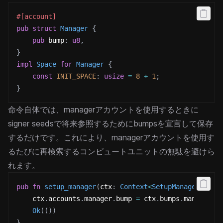
#[account]
pub
struct
Manager
{
pub
 bump
:
u8
,
}
impl
Space
for
Manager
{
const
INIT_SPACE
:
usize
=
8
+
1
;
}
命令自体では、managerアカウントを使用するときに
signer seedsで将来参照するためにbumpsを宣言して保存
するだけです。これにより、managerアカウントを使用す
るたびに再検索するコンピュートユニットの無駄を避けら
れます。
pub
fn
setup_manager
(
ctx
:
Context
<
SetupManager
>
)
->
    ctx
.
accounts
.
manager
.
bump 
=
 ctx
.
bumps
.
manager
;
Ok
(
(
)
)
}