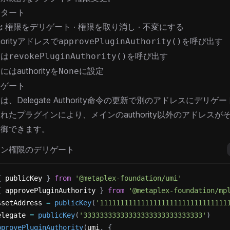
スタート
:
権限をデリゲート
·
権限を取り消し
·
不変にする
horityアドレスで
を呼び出す
approvePluginAuthority()
には
を呼び出す
revokePluginAuthority()
はauthorityを
に設定
None
リゲート
、Delegate Authority命令の更新で別のアドレスにデリ
れたプラグインにより、メインのauthority以外のアドレスが
制御できます。
イン権限のデリゲート
{
 publicKey 
}
from
'@metaplex-foundation/umi'
{
 approvePluginAuthority 
}
from
'@metaplex-foundation/mp
ssetAddress 
=
publicKey
(
'1111111111111111111111111111111
elegate 
=
publicKey
(
'33333333333333333333333333333'
)
pprovePluginAuthority
(
umi
,
{