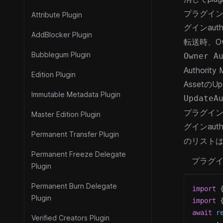
プラグイン
Attribute Plugin
グインauth
AddBlocker Plugin
転送時、O
Bubblegum Plugin
Owner A
Authori
Edition Plugin
AssetのU
Immutable Metadata Plugin
UpdateA
プラグイン
Master Edition Plugin
グインauth
Permanent Transfer Plugin
のリスト
Permanent Freeze Delegate
プラグ
Plugin
Permanent Burn Delegate
import
Plugin
import
await
r
Verified Creators Plugin