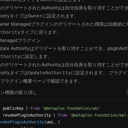
のデリゲートされたAuthorityは自分自身を取り消すことがで
orityタイプは
に設定されます。
Owner
wner Managedプラグインのデリゲートされた権限は自動的
タイプに戻ります。
uthority
ty Managedプラグイン
pdate Authorityはデリゲートを取り消すことができ、pluginAut
に設定します。
uthority
のデリゲートされたAuthorityは自分自身を取り消すことがで
orityタイプは
に設定されます。
プラグイ
UpdateAuthority
は
プラグイン概要
ページで確認できます。
イン権限の取り消し
{
 publicKey 
}
from
'@metaplex-foundation/umi'
{
 revokePluginAuthority 
}
from
'@metaplex-foundation/mpl
evokePluginAuthority
(
umi
,
{