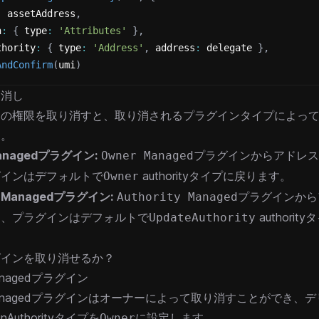
:
 assetAddress
,
n
:
{
 type
:
'Attributes'
}
,
thority
:
{
 type
:
'Address'
,
 address
:
 delegate 
}
,
AndConfirm
(
umi
)
り消し
ンの権限を取り消すと、取り消されるプラグインタイプによっ
す。
Managedプラグイン:
からアドレス
Owner Managedプラグイン
グインはデフォルトで
authorityタイプに戻ります。
Owner
ty Managedプラグイン:
から
Authority Managedプラグイン
と、プラグインはデフォルトで
authori
UpdateAuthority
グインを取り消せるか？
anagedプラグイン
 Managedプラグインはオーナーによって取り消すことができ、
inAuthorityタイプを
に設定します。
Owner