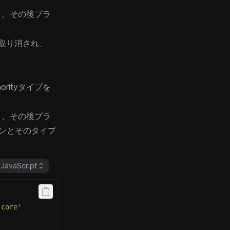
き、その後プラ
に取り消され、
horityタイプを
き、その後プラ
ンとそのタイプ
JavaScript
-core'