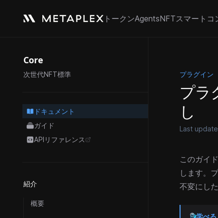
トークン
Agents
NFT
スマートコ
Core
プラグイン
次世代NFT標準
プラ
し
ドキュメント
ガイド
Last updat
APIリファレンス
opens in a new tab
このガイドで
します。
紹介
不変にし
概要
学べる