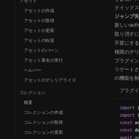
アセット
クイック
アセットの作成
ジャンプ先
アセットの取得
新しいaut
アセットの更新
取り消す
アセットの転送
不変にするに
アセットのバーン
権限のデ
アセット署名の実行
プラグインは
リゲートさ
ヘルパー
の機能を
アセットのデシリアライズ
プラグ
コレクション
概要
import
コレクションの作成
import
コレクションの取得
const
 a
const
 d
コレクションの更新
await
a