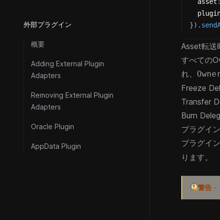
  asset
  plugi
外部プラグイン
}
)
.
send
概要
Asset
すべてのO
Adding External Plugin
れ、
Owne
Adapters
Freeze De
Removing External Plugin
Transfer D
Adapters
Burn Dele
Oracle Plugin
プラグイ
プラグインのa
AppData Plugin
ります。
警告
-