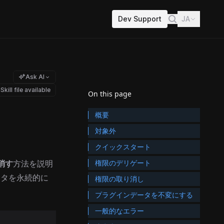
Dev Support
JA
Ask AI
Skill file available
On this page
概要
対象外
クイックスタート
消す
方法を説明
権限のデリゲート
ータを永続的に
権限の取り消し
プラグインデータを不変にする
一般的なエラー