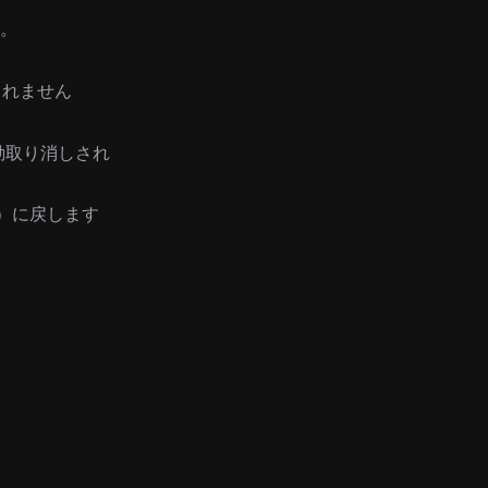
ん。
されません
自動取り消しされ
ty）に戻します