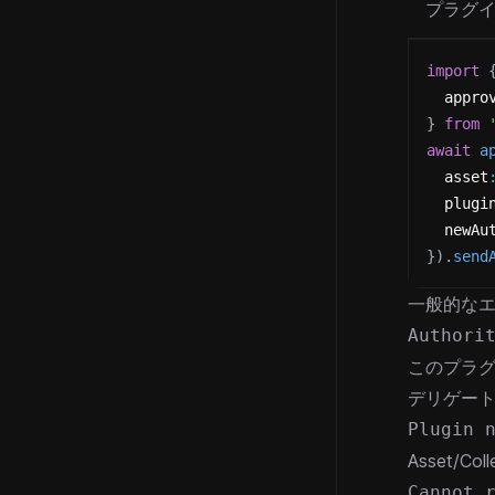
プラグ
import
  appro
}
from
await
a
  asset
  plugi
  newAu
}
)
.
send
一般的な
Authori
このプラグ
デリゲート
Plugin 
Asset/
Cannot 