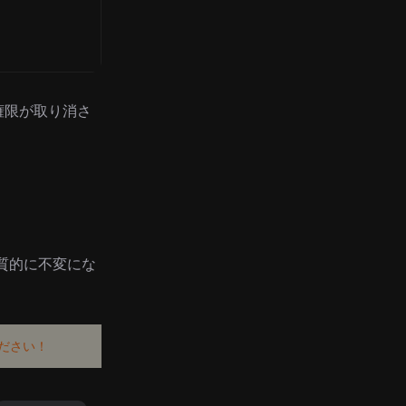
た権限が取り消さ
質的に不変にな
ださい！