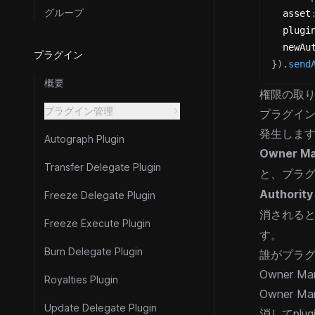
グループ
  asset
  plugi
  newAu
プラグイン
}
)
.
send
概要
権限の取
プラグイン管理
プラグイ
発生しま
Autograph Plugin
Owner 
Transfer Delegate Plugin
と、プラ
Authori
Freeze Delegate Plugin
消される
Freeze Execute Plugin
す。
Burn Delegate Plugin
誰がプラ
Owner M
Royalties Plugin
Owner
Update Delegate Plugin
消してplug