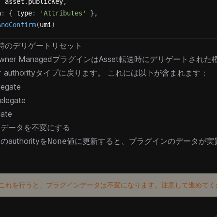
:
 asset
.
publicKey
,
n
:
{
 type
:
'Attributes'
}
,
AndConfirm
(
umi
)
転送時のデリゲートリセット
wner ManagedプラグインはAsset転送時にデリゲートされ
authorityタイプに戻ります。
これには以下が含まれます：
r
legate
elegate
gate
ンデータを不変にする
uthorityを
値に更新すると、プラグインのデータが実
None
 これを行うと、プラグインデータは不変になります。注意して進めてく