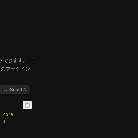
ゲートできます。デ
そのプラグイン
JavaScript
l-core'
1'
)