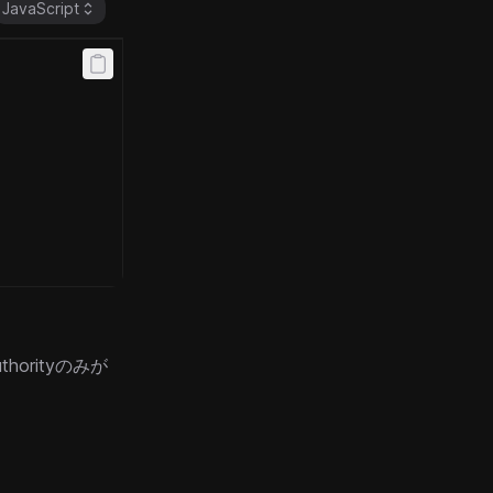
JavaScript
rityのみが