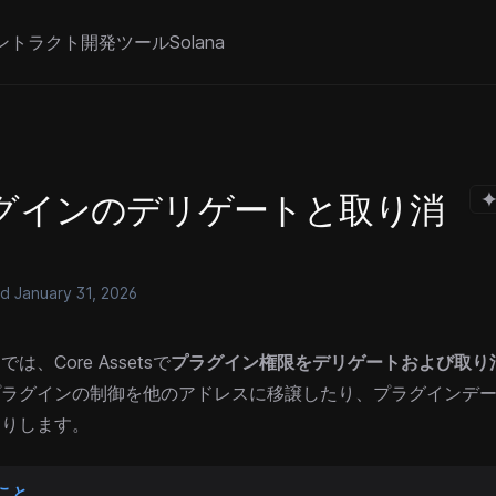
ントラクト
開発ツール
Solana
グインのデリゲートと取り消
ed
January 31, 2026
は、Core Assetsで
プラグイン権限をデリゲートおよび取り
プラグインの制御を他のアドレスに移譲したり、プラグインデ
たりします。
こと