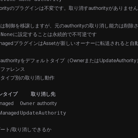
horityのプラグインは不変です。取り消すauthorityがありませ
は制御を移譲しますが、元のauthorityの取り消し能力は削除
を
に設定することは永続的で不可逆です
None
 ManagedプラグインはAssetが新しいオーナーに転送されると
uthorityをデフォルトタイプ（OwnerまたはUpdateAuthori
リファレンス
ンタイプ別の取り消し動作
ンタイプ
取り消し先
naged
authority
Owner
 Managed
UpdateAuthority
ート/取り消しできるか