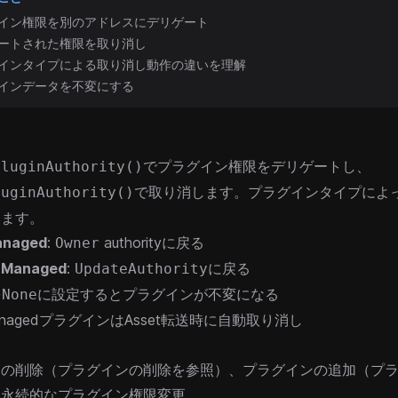
イン権限を別のアドレスにデリゲート
ートされた権限を取り消し
インタイプによる取り消し動作の違いを理解
インデータを不変にする
でプラグイン権限をデリゲートし、
PluginAuthority()
で取り消します。プラグインタイプによ
luginAuthority()
ります。
anaged
:
authorityに戻る
Owner
y Managed
:
に戻る
UpdateAuthority
を
に設定するとプラグインが不変になる
None
ManagedプラグインはAsset転送時に自動取り消し
ンの削除（
プラグインの削除
を参照）、プラグインの追加（
プ
、永続的なプラグイン権限変更。