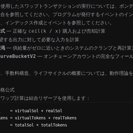
を使用したスワップトランザクションの実行については、
ボン
統合
を参照してください。プログラムが発行するイベントのイ
は、
インデックス作成とイベント
を参照してください。
公式
— 正確な
購入および売却計算
ceil(k / x)
希望する出力に対して必要な入力を計算
枯渇
— 供給量がゼロに近いときのシステムのクランプと再計算
— オンチェーンアカウントの完全なフィー
CurveBucketV2
ル、手数料構造、ライフサイクルの概要については、
動作理論
価格公式
スワップ計算は結合リザーブを使用します：
l    = virtualSol + realSol
kens = virtualTokens + realTokens
     = totalSol × totalTokens