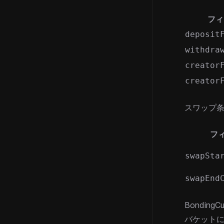
フィ
deposit
withdra
creator
creator
スワップ
フ
swapSta
swapEnd
Bonding
バケット