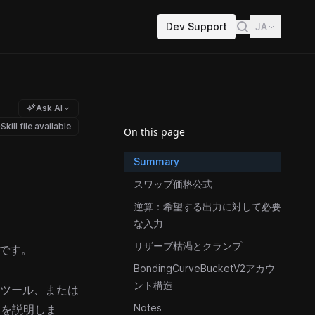
Dev Support
JA
Ask AI
Skill file available
On this page
Summary
スワップ価格公式
逆算：希望する出力に対して必要
な入力
リザーブ枯渇とクランプ
です。
BondingCurveBucketV2アカウ
ント構造
格ツール、または
Notes
細を説明しま