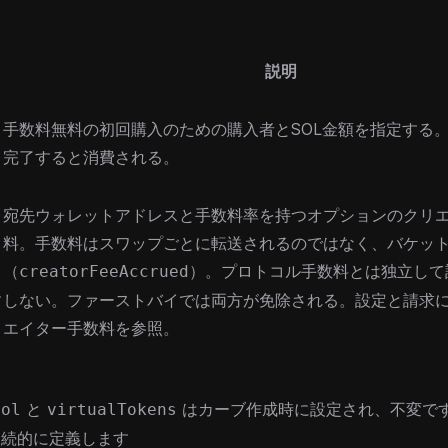
説明
手数料無料の初回購入のための購入者とSOL金額を指定する
完了すると消費される。
宛先ウォレットアドレスと手数料率を持つオプションのクリ
料。手数料はスワップごとに転送されるのではなく、バケッ
（
）。プロトコル手数料とは独立して
creatorFeeAccrued
r
しない。ファーストバイでは両方が免除される。設定と請求
エイター手数料
を参照。
と
はカーブ作成時に設定され、不変です
Sol
virtualTokens
永続的に定義します