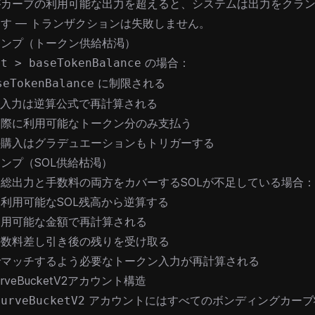
がカーブの利用可能な出力を超えると、システムは出力をクラ
す — トランザクションは失敗しません。
ランプ（トークン供給枯渇）
の場合：
ut > baseTokenBalance
に制限される
seTokenBalance
L入力は逆算公式で再計算される
実際に利用可能なトークン分のみ支払う
の購入はグラデュエーションもトリガーする
ンプ（SOL供給枯渇）
総出力と手数料の両方をカバーするSOLが不足している場合：
利用可能なSOL残高から逆算する
利用可能な金額で再計算される
手数料差し引き後の残りを受け取る
でマッチするよう必要なトークン入力が再計算される
CurveBucketV2アカウント構造
アカウントにはすべてのボンディングカーブ
CurveBucketV2