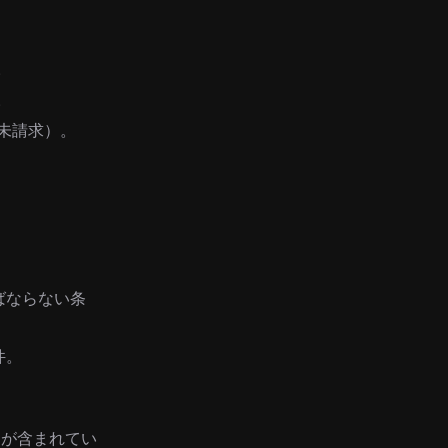
。
。
未請求）。
ばならない条
件。
クが含まれてい