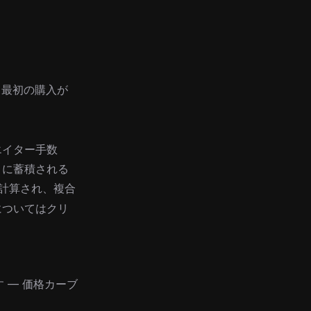
。最初の購入が
エイター手数
トに蓄積される
計算され、複合
については
クリ
 — 価格カーブ