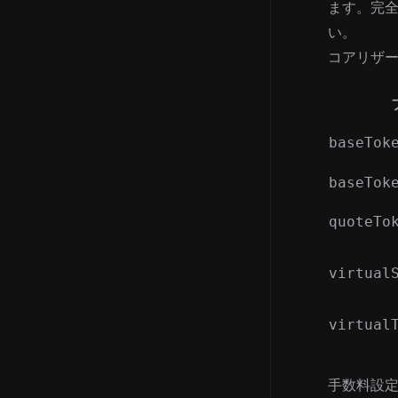
ます。完全な
い。
コアリザ
baseTok
baseTok
quoteTo
virtual
virtual
手数料設