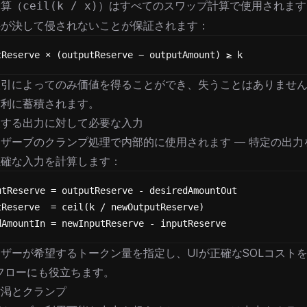
除算（
）はすべてのスワップ計算で使用されます
ceil(k / x)
件が決して侵されないことが保証されます：
tReserve × (outputReserve − outputAmount) ≥ k
取引によってのみ価値を得ることができ、失うことはありませ
有利に蓄積されます。
望する出力に対して必要な入力
ザーブのクランプ処理で内部的に使用されます — 特定の出力
正確な入力を計算します：
utReserve = outputReserve - desiredAmountOut
tReserve  = ceil(k / newOutputReserve)
dAmountIn = newInputReserve - inputReserve
ザーが希望するトークン量を指定し、UIが正確なSOLコスト
フローにも役立ちます。
枯渇とクランプ