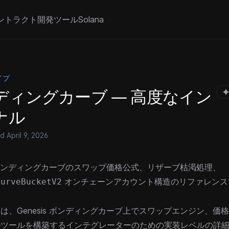
ントラクト
開発ツール
Solana
イプ
ディングカーブ — 高度なイン
ナル
ed
April 9, 2026
is ボンディングカーブのスワップ価格公式、リザーブ枯渇処理、
オンチェーンアカウント構造のリファレンス
CurveBucketV2
は、Genesis ボンディングカーブ上でスワップエンジン、価
ルツールを構築するインテグレーターのための実装レベルの詳