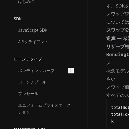
はじめに
す。SDK
スワップ
SDK
について
スワップ
JavaScript SDK
逆算
— 
APIクライアント
リザーブ
Bonding
ローンチタイプ
ス
ボンディングカーブ
概念モデ
さい。
ローンチプール
スワップ
プレセール
すべての
ユニフォームプライスオーク
totalSo
ション
totalTo
k      