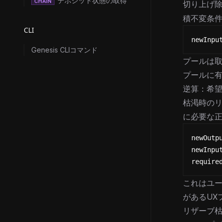
デポジット状態の取得
CHAIN
切り上げ
積不変条
CLI
newInpu
Genesis CLIコマンド
プールは
プールに
逆算：希
枯渇時のリ
に必要な
newOutp
newInpu
require
これはユー
があるUX
リザーブ