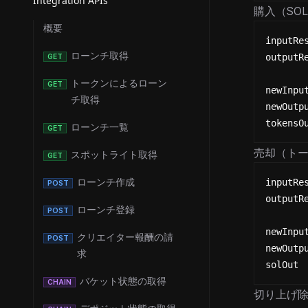
Integration APIs
購入（SO
概要
inputRe
ローンチ取得
outputR
GET
トークンによるローン
GET
newInpu
チ取得
newOutp
tokensO
ローンチ一覧
GET
売却（トー
スポットライト取得
GET
ローンチ作成
inputRe
POST
outputR
ローンチ登録
POST
newInpu
クリエイター報酬の請
POST
newOutp
求
solOut 
バケット状態の取得
CHAIN
切り上げ