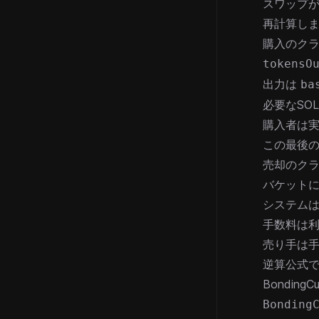
スワップ
再計算しま
購入のク
tokensO
出力は
ba
必要なSO
購入者は
この最後
売却のクラ
バケットに
システムは
手数料は
売り手は
逆算公式
Bonding
Bonding