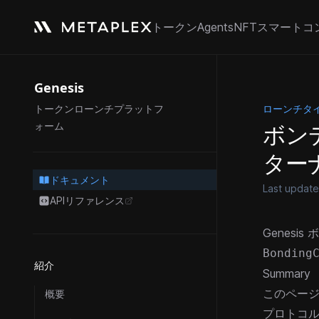
トークン
Agents
NFT
スマートコ
Genesis
ローンチタ
トークンローンチプラットフ
ボン
ォーム
ター
ドキュメント
Last updat
APIリファレンス
opens in a new tab
Genes
Bonding
紹介
Summary
このページ
概要
プロトコ