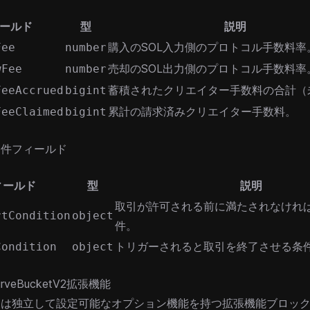
ールド
型
説明
購入のSOL入力側のプロトコル手数料率
Fee
number
売却のSOL出力側のプロトコル手数料率
wFee
number
蓄積されたクリエイター手数料の合計（
FeeAccrued
bigint
累計の請求済みクリエイター手数料。
FeeClaimed
bigint
条件フィールド
ィールド
型
説明
取引が許可される前に満たされなけれ
rtCondition
object
件。
トリガーされると取引を終了させる条
Condition
object
CurveBucketV2拡張機能
には独立して設定可能なオプション機能を持つ拡張機能ブロッ