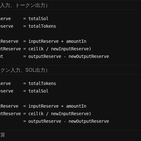
L入力、トークン出力）
serve     = totalSol
eserve    = totalTokens
tReserve  = inputReserve + amountIn
utReserve = ceil(k / newInputReserve)
ut        = outputReserve - newOutputReserve
クン入力、SOL出力）
serve     = totalTokens
eserve    = totalSol
tReserve  = inputReserve + amountIn
utReserve = ceil(k / newInputReserve)
          = outputReserve - newOutputReserve
除算