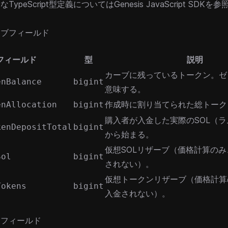
TypeScript型定義については
Genesis JavaScript SDK
を参
ーブフィールド
フィールド
型
説明
カーブに残っているトークン。ゼ
enBalance
bigint
意味する。
作成時に割り当てられた総トーク
enAllocation
bigint
購入者が入金した実際のSOL（ラ
kenDepositTotal
bigint
から始まる。
仮想SOLリザーブ（価格計算の
Sol
bigint
されない）。
仮想トークンリザーブ（価格計算
Tokens
bigint
入金されない）。
定フィールド