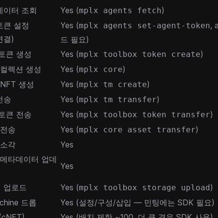
데이터 조회
Yes (
)
mplx agents fetch
토큰 설정
Yes (
, 
mplx agents set-agent-token
 연결)
드 필요)
토큰 생성
Yes (
)
mplx toolbox token create
T/컬렉션 생성
Yes (
)
mplx core
pNFT 생성
Yes (
)
mplx tm create
 전송
Yes (
)
mplx tm transfer
토큰 전송
Yes (
)
mplx toolbox token transfer
T 전송
Yes (
)
mplx core asset transfer
T 소각
Yes
FT 메타데이터 업데
Yes
 업로드
Yes (
)
mplx toolbox storage upload
chine 드롭
Yes (설정/구성/삽입 — 민팅에는 SDK 필요)
(cNFT)
Yes (배치 제한 ~100, 더 큰 경우 SDK 사용)