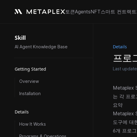
토큰
Agents
NFT
스마트 컨트랙트
Skill
Details
AI Agent Knowledge Base
프로
Getting Started
Last updat
Overview
Metaple
Installation
는 각 프로
요약
Details
Metaplex
도구에 대한
How It Works
6개 프로그
Programs & Operations