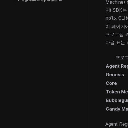
Machine
)
Kit SDK는
CLI
mplx
이 페이지
프로그램 
다음 표는 
프로
Agent Reg
Genesis
Core
Token Me
Bubbleg
Candy Ma
Agent Regi