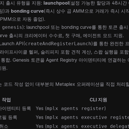
가지 출시 유형을 지원:
launchpool
(설정 가능한 할당과 48시간 
팅)과
bonding curve
(즉시 상수 곱 AMM으로 거래가 즉시 시작
 CPMM으로 자동 졸업).
): launchpool 또는 bonding curve를 통한 토큰 
 genesis
 curve 출시의 크리에이터 수수료, 첫 구매, 에이전트 모드 지원.
 Launch API(
)를 통한 완전한 
createAndRegisterLaunch
 라이프사이클 헬퍼, 슬리피지 포함 견적 계산, 스왑 실행을 포함한 
왑 통합. Genesis 토큰을 Agent Registry 아이덴티티에 연결
원.
는 코드 작성 없이 대부분의 Metaplex 오퍼레이션을 직접 처리
작업
CLI 지원
아이덴티티 등록
Yes (
)
mplx agents register
로필 등록
Yes (
mplx agents executive regist
/취소
Yes (
mplx agents executive delega