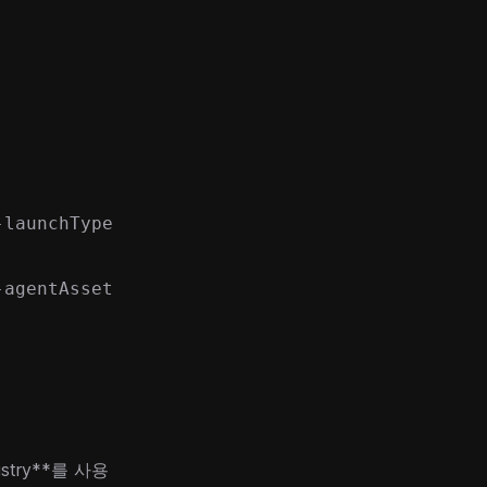
-launchType
-agentAsset
stry
**를 사용