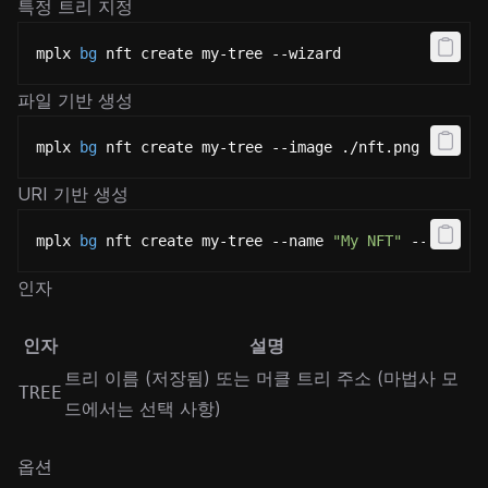
특정 트리 지정
mplx 
bg
 nft create my-tree --wizard
파일 기반 생성
mplx 
bg
 nft create my-tree --image ./nft.png --json
URI 기반 생성
mplx 
bg
 nft create my-tree --name 
"My NFT"
 --uri 
"h
인자
인자
설명
트리 이름 (저장됨) 또는 머클 트리 주소 (마법사 모
TREE
드에서는 선택 사항)
옵션