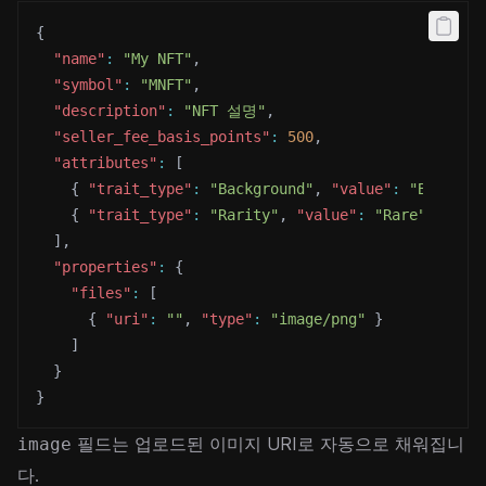
{
"name"
:
"My NFT"
,
"symbol"
:
"MNFT"
,
"description"
:
"NFT 설명"
,
"seller_fee_basis_points"
:
500
,
"attributes"
:
[
{
"trait_type"
:
"Background"
,
"value"
:
"Blue"
}
{
"trait_type"
:
"Rarity"
,
"value"
:
"Rare"
}
]
,
"properties"
:
{
"files"
:
[
{
"uri"
:
""
,
"type"
:
"image/png"
}
]
}
}
필드는 업로드된 이미지 URI로 자동으로 채워집니
image
다.