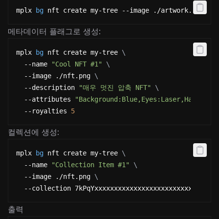
mplx 
bg
 nft create my-tree --image ./artwork.png --
메타데이터 플래그로 생성:
mplx 
bg
 nft create my-tree 
\
  --name 
"Cool NFT #1"
\
  --image ./nft.png 
\
  --description 
"매우 멋진 압축 NFT"
\
  --attributes 
"Background:Blue,Eyes:Laser,Hat:Crow
  --royalties 
5
컬렉션에 생성:
mplx 
bg
 nft create my-tree 
\
  --name 
"Collection Item #1"
\
  --image ./nft.png 
\
  --collection 7kPqYxxxxxxxxxxxxxxxxxxxxxxxxxxxxxxx
출력