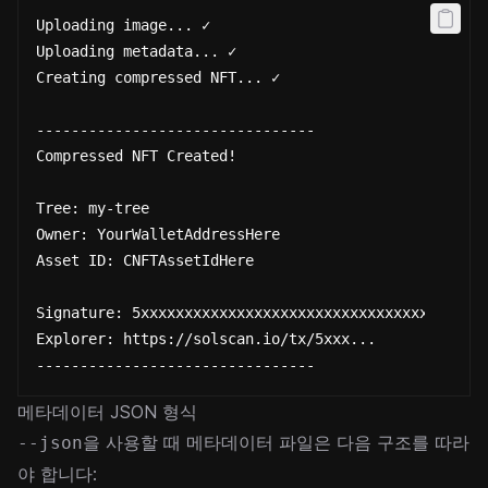
Uploading image... ✓
Uploading metadata... ✓
Creating compressed NFT... ✓
--------------------------------
Compressed NFT Created!
Tree: my-tree
Owner: YourWalletAddressHere
Asset ID: CNFTAssetIdHere
Signature: 5xxxxxxxxxxxxxxxxxxxxxxxxxxxxxxxxxxxxxxx
Explorer: https://solscan.io/tx/5xxx...
--------------------------------
메타데이터 JSON 형식
을 사용할 때 메타데이터 파일은 다음 구조를 따라
--json
야 합니다: