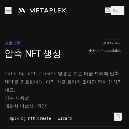
KO
프로그램
Ask AI
압축 NFT 생성
Skill file available
명령은 기존 머클 트리에 압축
mplx bg nft create
NFT를 민트합니다. 아직 머클 트리가 없다면 먼저
생성
하
세요.
기본 사용법
대화형 마법사 (권장)
mplx 
bg
 nft create --wizard