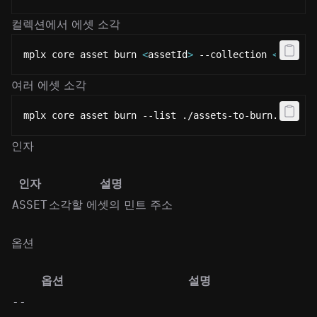
컬렉션에서 에셋 소각
mplx core asset burn 
<
assetId
>
 --collection 
<
collec
여러 에셋 소각
mplx core asset burn --list ./assets-to-burn.json
인자
인자
설명
소각할 에셋의 민트 주소
ASSET
옵션
옵션
설명
--