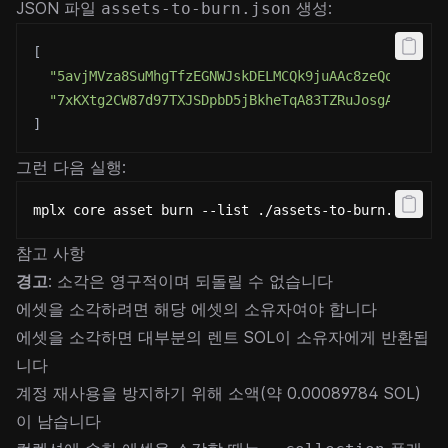
JSON 파일
생성:
assets-to-burn.json
[
"5avjMVza8SuMhgTfzEGNWJskDELMCQk9juAAc8zeQoNa"
,
"7xKXtg2CW87d97TXJSDpbD5jBkheTqA83TZRuJosgAsU"
]
그런 다음 실행:
mplx core asset burn --list ./assets-to-burn.json
참고 사항
경고
: 소각은 영구적이며 되돌릴 수 없습니다
에셋을 소각하려면 해당 에셋의 소유자여야 합니다
에셋을 소각하면 대부분의 렌트 SOL이 소유자에게 반환됩
니다
계정 재사용을 방지하기 위해 소액(약 0.00089784 SOL)
이 남습니다