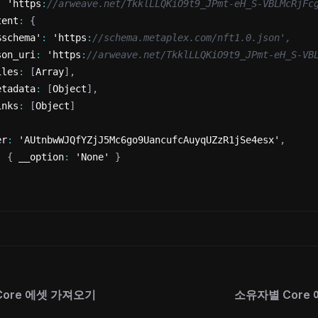
:
 'https
:
//arweave.net/TkklLLQKiO9t9_JPmt-eH_S-VBLMcRjFc
tent
:
{
$schema'
:
 'https
:
//schema.metaplex.com/nft1.0.json',
son_uri
:
 'https
:
//arweave.net/TkklLLQKiO9t9_JPmt-eH_S-VB
iles
:
[
Array
]
,
etadata
:
[
Object
]
,
inks
:
[
Object
]
er
:
 'AUtnbwWJQfYZjJ5Mc6go9UancufcAuyqUZzR1jSe4esx'
,
:
{
 __option
:
 'None' 
}
Core 에셋 가져오기
소유자별 Core