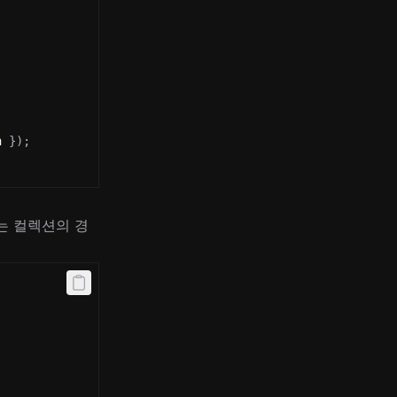
n 
}
)
;
는 컬렉션의 경