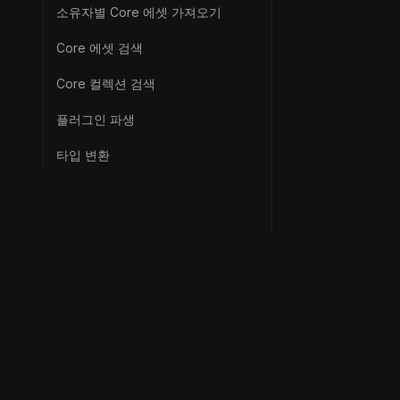
소유자별 Core 에셋 가져오기
Core 에셋 검색
Core 컬렉션 검색
플러그인 파생
타입 변환
리소스
©
2026
Metaplex Global Ltd.
공식 링크
모든 권리 보유.
보안
프로토콜 
안정성 인