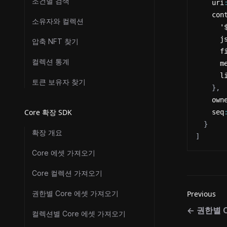
조건별 검색
    uri
    con
소유자와 컬렉션
      '
      j
압축 NFT 찾기
      f
컬렉션 통계
      m
      l
토큰 보유자 찾기
}
,
    own
Core 확장 SDK
    seq
}
확장 개요
]
Core 에셋 가져오기
Core 컬렉션 가져오기
권한별 Core 에셋 가져오기
Previous
←
권한별 
컬렉션별 Core 에셋 가져오기