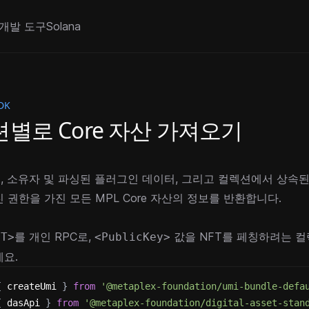
개발 도구
Solana
DK
별로 Core 자산 가져오기
, 소유자 및 파싱된 플러그인 데이터, 그리고 컬렉션에서 상속
 권한을 가진 모든 MPL Core 자산의 정보를 반환합니다.
를 개인 RPC로,
값을 NFT를 페칭하려는 컬
NT>
<PublicKey>
요.
{
 createUmi 
}
from
'@metaplex-foundation/umi-bundle-defa
{
 dasApi 
}
from
'@metaplex-foundation/digital-asset-stan