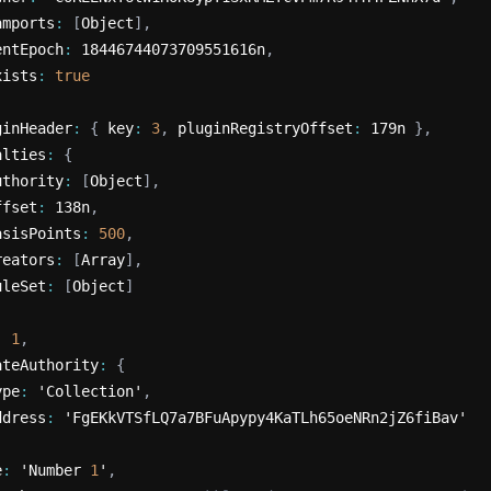
amports
:
[
Object
]
,
entEpoch
:
 18446744073709551616n
,
xists
:
true
ginHeader
:
{
 key
:
3
,
 pluginRegistryOffset
:
 179n 
}
,
alties
:
{
uthority
:
[
Object
]
,
ffset
:
 138n
,
asisPoints
:
500
,
reators
:
[
Array
]
,
uleSet
:
[
Object
]
:
1
,
ateAuthority
:
{
ype
:
 'Collection'
,
ddress
:
 'FgEKkVTSfLQ7a7BFuApypy4KaTLh65oeNRn2jZ6fiBav'
e
:
 'Number 
1
'
,