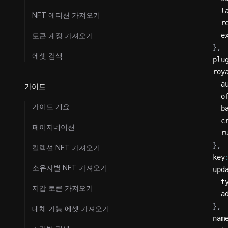
      l
NFT 에디션 가져오기
      r
토큰 계정 가져오기
      e
}
,
에셋 검색
    plu
    roy
      a
가이드
      o
가이드 개요
      b
      c
페이지네이션
      r
}
,
컬렉션 NFT 가져오기
    key
소유자별 NFT 가져오기
    upd
      t
지갑 토큰 가져오기
      a
}
,
대체 가능 에셋 가져오기
    nam