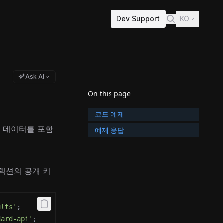
Dev Support
KO
Ask AI
On this page
코드 예제
된 데이터를 포함
예제 응답
렉션의 공개 키
ults'
;
dard-api'
;