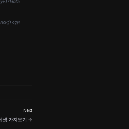
gyvIrENBzA',
LMcRjFcgyvIrENBzA',
Next
 에셋 가져오기
→