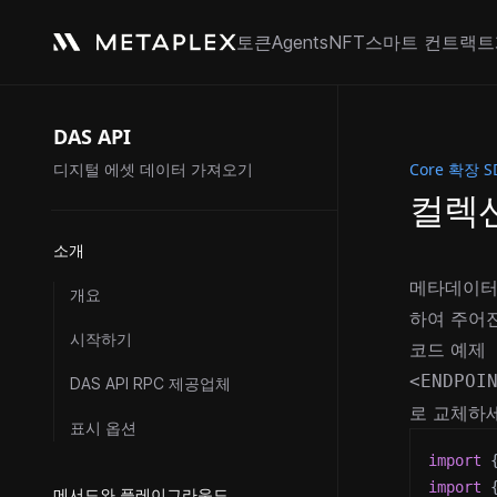
토큰
Agents
NFT
스마트 컨트랙트
DAS API
Core 확장 S
디지털 에셋 데이터 가져오기
컬렉션
소개
메타데이터
개요
하여 주어진
시작하기
코드 예제
<ENDPOI
DAS API RPC 제공업체
로 교체하세
표시 옵션
import
import
메서드와 플레이그라운드