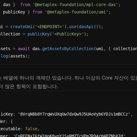
{
 das 
}
from
'@metaplex-foundation/mpl-core-das'
;
{
 publicKey 
}
from
'@metaplex-foundation/umi'
;
mi 
=
createUmi
(
'<ENDPOINT>'
)
.
use
(
dasApi
(
)
)
;
ollection 
=
publicKey
(
'<PublicKey>'
)
;
ssets 
=
await
 das
.
getAssetsByCollection
(
umi
,
{
 collectio
.
log
(
assets
)
;
 배열에 하나의 객체만 있습니다. 하나 이상의 Core 자산이 있
더 많은 항목이 포함됩니다.
licKey
:
 '8VrqN8b8Y7rqWsUXqUw7dxQw9J5UAoVyb6YDJs1mBCCz'
,
der
:
{
xecutable
:
false
,
wner
:
 'CoREENxT6tW1HoK8ypY1SxRMZTcVPm7R94rH4PZNhX7d'
,