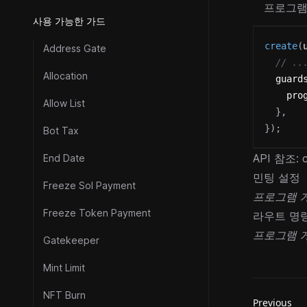
프로그램 
사용 가능한 가드
create
(
Address Gate
// ..
Allocation
  guard
    pro
Allow List
}
,
}
)
;
Bot Tax
API 참조:
End Date
민팅 설정
Freeze Sol Payment
프로그램 
Freeze Token Payment
라우트 명
프로그램 
Gatekeeper
Mint Limit
NFT Burn
Previous