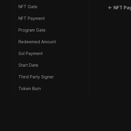
NFT Gate
←
NFT Pa
NFT Payment
Program Gate
Redeemed Amount
Sol Payment
Start Date
Third Party Signer
Token Burn
Token Gate
Token Payment
리소스
©
2026
Metaplex Global Ltd.
공식 링크
Token2022 Payment
모든 권리 보유.
보안