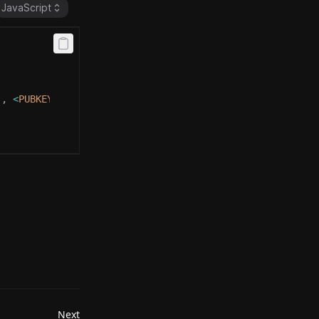
JavaScript
.
,
<
PUBKEY
5
>
]
}
)
,
Next