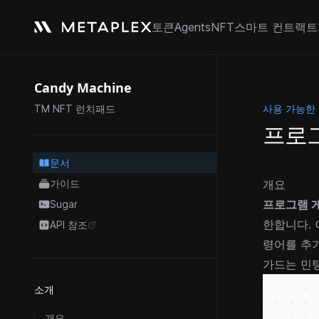
토큰
Agents
NFT
스마트 컨트랙트
Candy Machine
사용 가능한
TM NFT 런치패드
프로
문서
가이드
개요
프로그램 게이
Sugar
한합니다.
API 참조
opens in a new tab
령어를 추
가드는 민
소개
개요