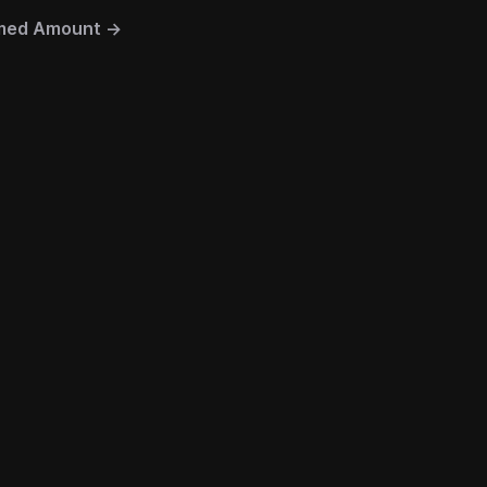
med Amount
→
연결