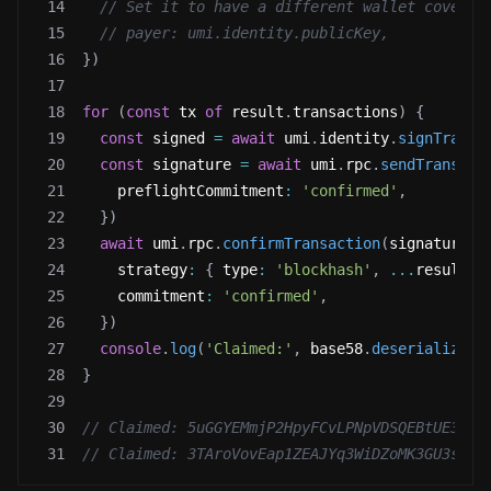
14
// Set it to have a different wallet cover r
15
// payer: umi.identity.publicKey,
16
}
)
17
18
for
(
const
 tx 
of
 result
.
transactions
)
{
19
const
 signed 
=
await
 umi
.
identity
.
signTransa
20
const
 signature 
=
await
 umi
.
rpc
.
sendTransact
21
    preflightCommitment
:
'confirmed'
,
22
}
)
23
await
 umi
.
rpc
.
confirmTransaction
(
signature
,
24
    strategy
:
{
 type
:
'blockhash'
,
...
result
.
b
25
    commitment
:
'confirmed'
,
26
}
)
27
console
.
log
(
'Claimed:'
,
 base58
.
deserialize
(
s
28
}
29
30
// Claimed: 5uGGYEMmjP2HpyFCvLPNpVDSQEBtUE3LR6
31
// Claimed: 3TAroVovEap1ZEAJYq3WiDZoMK3GU3soCd