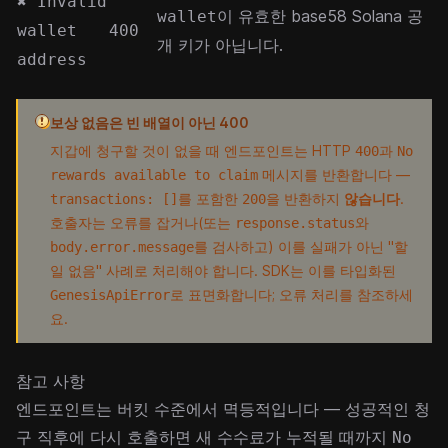
✖ Invalid
이 유효한 base58 Solana 공
wallet
wallet
400
개 키가 아닙니다.
address
보상 없음은 빈 배열이 아닌 400
지갑에 청구할 것이 없을 때 엔드포인트는 HTTP
과
400
No
메시지를 반환합니다 —
rewards available to claim
를 포함한
을 반환하지
않습니다
.
transactions: []
200
호출자는 오류를 잡거나(또는
와
response.status
를 검사하고) 이를 실패가 아닌 "할
body.error.message
일 없음" 사례로 처리해야 합니다. SDK는 이를 타입화된
로 표면화합니다;
오류 처리
를 참조하세
GenesisApiError
요.
참고 사항
엔드포인트는 버킷 수준에서 멱등적입니다 — 성공적인 청
구 직후에 다시 호출하면 새 수수료가 누적될 때까지
No