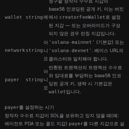
청구할 창작자 수수료 지갑의
base58 인코딩된 공개 키. 이는 버킷
예
에서
로 설정
wallet
string
creatorFeeWallet
된 지갑 — 또는 오버라이드가 구성
되지 않은 경우 런칭 지갑입니다.
(기본값) 또는
아
'solana-mainnet'
network
string
니
. 베이스 URL의
'solana-devnet'
요
클러스터와 일치해야 합니다.
반환된 트랜잭션의 트랜잭션 수수료
아
와 임대료를 부담하는 base58 인코
니
payer
string
딩된 공개 키. 생략 시 기본값은
요
입니다.
wallet
를 설정하는 시기
payer
창작자 수수료 지갑이 SOL을 보유하고 있지 않을 때(예:
에이전트 PDA 또는 콜드 지갑)
를 다른 지갑으로 설
payer