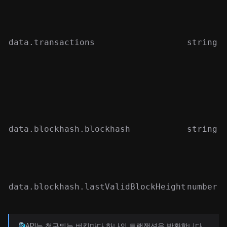
data.transactions
string[
data.blockhash.blockhash
string
data.blockhash.lastValidBlockHeight
number
API는 청구되는 버킷마다 하나의 트랜잭션을 반환합니다