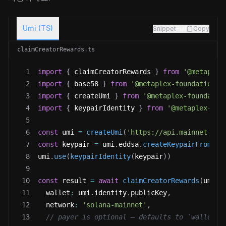
Umi (TS)
Snippet
Full
Copy
claimCreatorRewards.ts
1
import
{
 claimCreatorRewards 
}
from
'@metaplex
2
import
{
 base58 
}
from
'@metaplex-foundation/u
3
import
{
 createUmi 
}
from
'@metaplex-foundatio
4
import
{
 keypairIdentity 
}
from
'@metaplex-fou
5
6
const
 umi 
=
createUmi
(
'https://api.mainnet-bet
7
const
 keypair 
=
 umi
.
eddsa
.
createKeypairFromSec
8
umi
.
use
(
keypairIdentity
(
keypair
)
)
9
10
const
 result 
=
await
claimCreatorRewards
(
umi
,
11
  wallet
:
 umi
.
identity
.
publicKey
,
12
  network
:
'solana-mainnet'
,
13
// payer is optional — defaults to `wallet` 