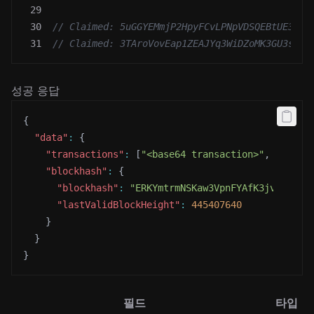
29
30
// Claimed: 5uGGYEMmjP2HpyFCvLPNpVDSQEBtUE3LR6
31
// Claimed: 3TAroVovEap1ZEAJYq3WiDZoMK3GU3soCd
성공 응답
{
"data"
:
{
"transactions"
:
[
"<base64 transaction>"
,
"<base
"blockhash"
:
{
"blockhash"
:
"ERKYmtrmNSKaw3VpnFYAfK3jvWGnd15
"lastValidBlockHeight"
:
445407640
}
}
}
필드
타입