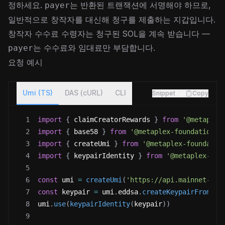
정하세요.
는 반환된 트랜잭션에 서명해야 하므로,
payer
일반적으로 창작자를 대신해 청구를 제출하는 지갑입니다.
창작자 수수료 수령자는 청구된 SOL을 계속 받습니다 —
는 수수료와 임대료만 부담합니다.
payer
요청 예시
Umi (TS)
DAS (cURL)
CLI
Snippet
Full
Copy
1
import
{
 claimCreatorRewards 
}
from
'@metaplex
2
import
{
 base58 
}
from
'@metaplex-foundation/u
3
import
{
 createUmi 
}
from
'@metaplex-foundatio
4
import
{
 keypairIdentity 
}
from
'@metaplex-fou
5
6
const
 umi 
=
createUmi
(
'https://api.mainnet-bet
7
const
 keypair 
=
 umi
.
eddsa
.
createKeypairFromSec
8
umi
.
use
(
keypairIdentity
(
keypair
)
)
9