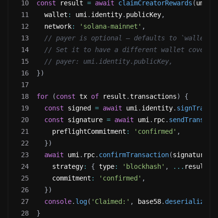
10
const
 result 
=
await
claimCreatorRewards
(
umi
,
11
  wallet
:
 umi
.
identity
.
publicKey
,
12
  network
:
'solana-mainnet'
,
13
// payer is optional — defaults to `wallet` 
14
// Set it to have a different wallet cover r
15
// payer: umi.identity.publicKey,
16
}
)
17
18
for
(
const
 tx 
of
 result
.
transactions
)
{
19
const
 signed 
=
await
 umi
.
identity
.
signTransa
20
const
 signature 
=
await
 umi
.
rpc
.
sendTransact
21
    preflightCommitment
:
'confirmed'
,
22
}
)
23
await
 umi
.
rpc
.
confirmTransaction
(
signature
,
24
    strategy
:
{
 type
:
'blockhash'
,
...
result
.
b
25
    commitment
:
'confirmed'
,
26
}
)
27
console
.
log
(
'Claimed:'
,
 base58
.
deserialize
(
s
28
}