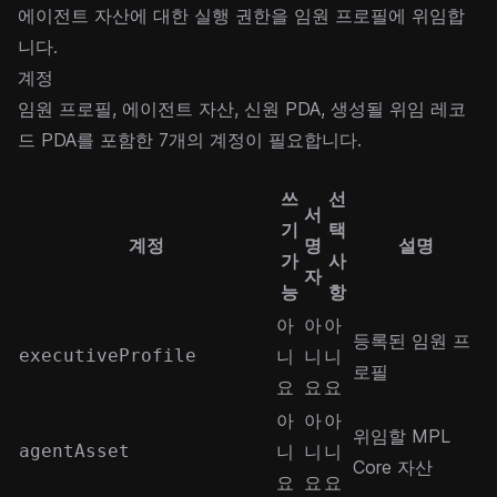
에이전트 자산에 대한 실행 권한을 임원 프로필에 위임합
니다.
계정
임원 프로필, 에이전트 자산, 신원 PDA, 생성될 위임 레코
드 PDA를 포함한 7개의 계정이 필요합니다.
쓰
선
서
기
택
계정
명
설명
가
사
자
능
항
아
아
아
등록된 임원 프
executiveProfile
니
니
니
로필
요
요
요
아
아
아
위임할 MPL
agentAsset
니
니
니
Core 자산
요
요
요