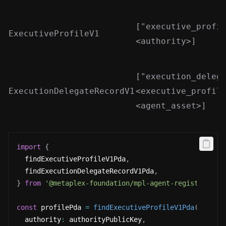
["executive_profi
ExecutiveProfileV1
<authority>]
["execution_deleg
ExecutionDelegateRecordV1
<executive_profil
<agent_asset>]
import
{
  findExecutiveProfileV1Pda
,
  findExecutionDelegateRecordV1Pda
,
}
from
'@metaplex-foundation/mpl-agent-registry'
;
const
 profilePda 
=
findExecutiveProfileV1Pda
(
umi
,
{
  authority
:
 authorityPublicKey
,