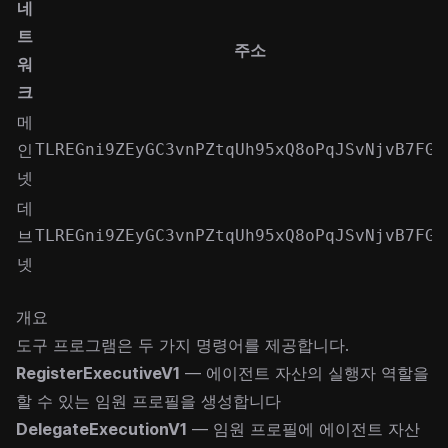
네
트
주소
워
크
메
인
TLREGni9ZEyGC3vnPZtqUh95xQ8oPqJSvNjvB7FGK
넷
데
브
TLREGni9ZEyGC3vnPZtqUh95xQ8oPqJSvNjvB7FGK
넷
개요
도구 프로그램은 두 가지 명령어를 제공합니다.
RegisterExecutiveV1
— 에이전트 자산의 실행자 역할을
할 수 있는 임원 프로필을 생성합니다
DelegateExecutionV1
— 임원 프로필에 에이전트 자산