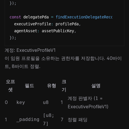
}
)
;
const
 delegatePda 
=
findExecutionDelegateRecordV1Pd
  executiveProfile
:
 profilePda
,
  agentAsset
:
 assetPublicKey
,
}
)
;
계정: ExecutiveProfileV1
이 임원 프로필을 소유하는 권한자를 저장합니다. 40바이
트, 8바이트 정렬.
오프
크
필드
유형
설명
셋
기
계정 판별자 (
=
1
0
1
key
u8
ExecutiveProfileV1)
[u8;
1
_padding
7
정렬 패딩
7]