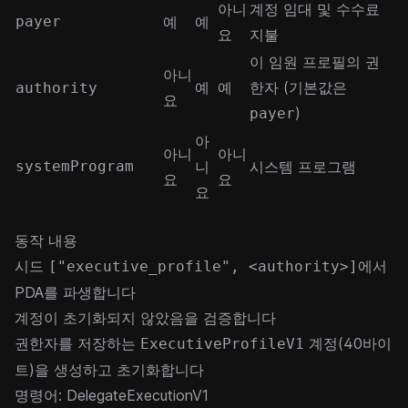
아니
계정 임대 및 수수료
payer
예
예
요
지불
이 임원 프로필의 권
아니
예
예
한자 (기본값은
authority
요
)
payer
아
아니
아니
systemProgram
니
시스템 프로그램
요
요
요
동작 내용
시드
에서
["executive_profile", <authority>]
PDA를 파생합니다
계정이 초기화되지 않았음을 검증합니다
권한자를 저장하는
계정(40바이
ExecutiveProfileV1
트)을 생성하고 초기화합니다
명령어: DelegateExecutionV1