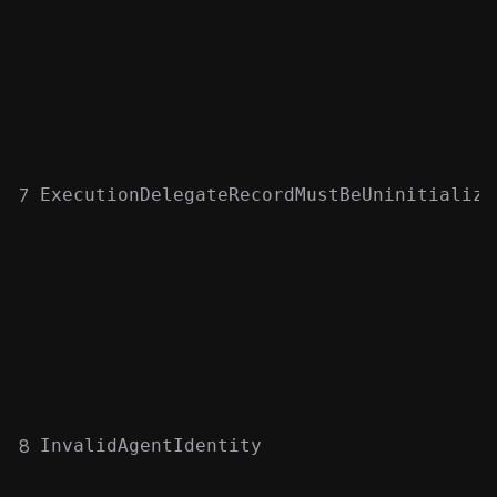
7
ExecutionDelegateRecordMustBeUninitialize
8
InvalidAgentIdentity