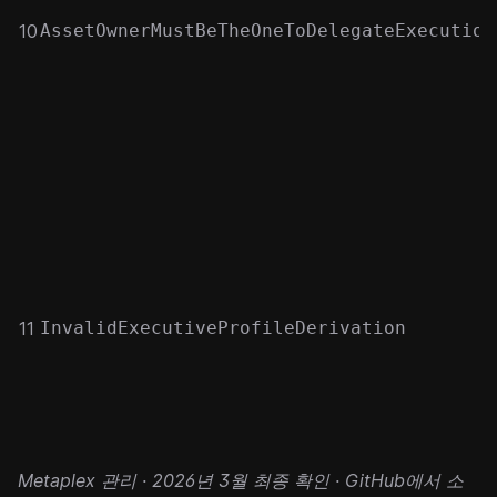
10
AssetOwnerMustBeTheOneToDelegateExecution
11
InvalidExecutiveProfileDerivation
Metaplex
관리 · 2026년 3월 최종 확인 ·
GitHub에서 소