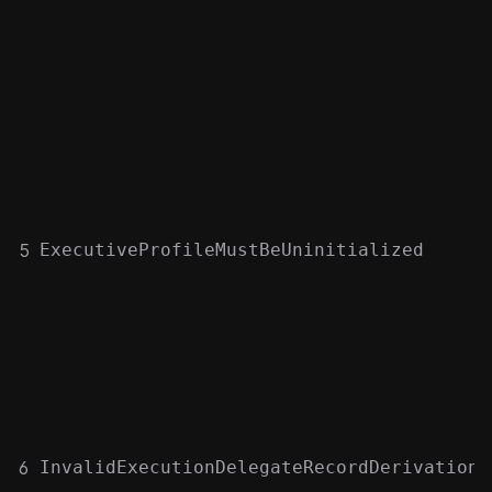
5
ExecutiveProfileMustBeUninitialized
6
InvalidExecutionDelegateRecordDerivation