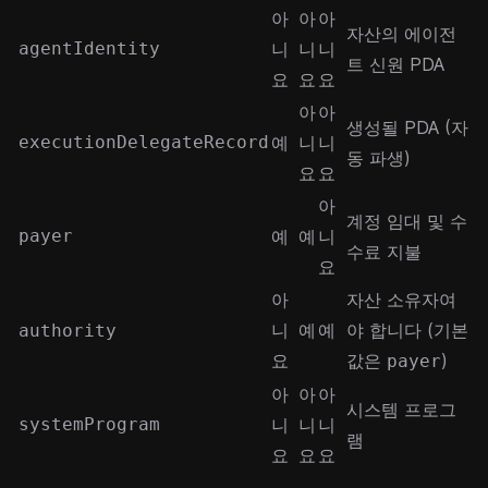
아
아
아
자산의 에이전
agentIdentity
니
니
니
트 신원 PDA
요
요
요
아
아
생성될 PDA (자
executionDelegateRecord
예
니
니
동 파생)
요
요
아
계정 임대 및 수
payer
예
예
니
수료 지불
요
아
자산 소유자여
니
예
예
야 합니다 (기본
authority
요
값은
)
payer
아
아
아
시스템 프로그
systemProgram
니
니
니
램
요
요
요