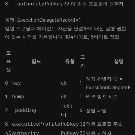
8
32
이 임원 프로필의 권한자
authority
Pubkey
계정: ExecutionDelegateRecordV1
임원 프로필과 에이전트 자산을 연결하여 대신 실행 권한
이 있는 사람을 기록합니다. 104바이트, 8바이트 정렬.
오
크
프
필드
유형
설명
기
셋
계정 판별자 (
=
2
0
1
key
u8
ExecutionDelegateRe
1
1
PDA 범프 시드
bump
u8
[u8;
2
_padding
6
정렬 패딩
6]
8
32
임원 프로필 주소
executiveProfile
Pubkey
40
32
임원 권한자
authority
Pubkey