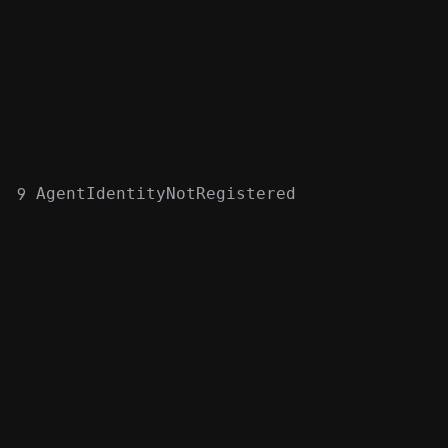
9
AgentIdentityNotRegistered