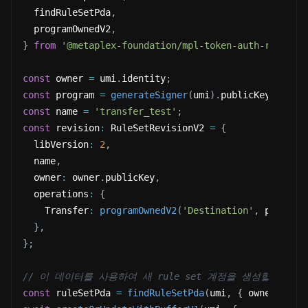
  findRuleSetPda
,
  programOwnedV2
,
}
from
'@metaplex-foundation/mpl-token-auth-rules'
;
const
 owner 
=
 umi
.
identity
;
const
 program 
=
generateSigner
(
umi
)
.
publicKey
;
const
 name 
=
'transfer_test'
;
const
 revision
:
 RuleSetRevisionV2 
=
{
  libVersion
:
2
,
  name
,
  owner
:
 owner
.
publicKey
,
  operations
:
{
    Transfer
:
programOwnedV2
(
'Destination'
,
 program
}
,
}
;
// 이 데이터를 사용하여 새 rule set 계정을 생성할 때.
const
 ruleSetPda 
=
findRuleSetPda
(
umi
,
{
 owner
:
 own