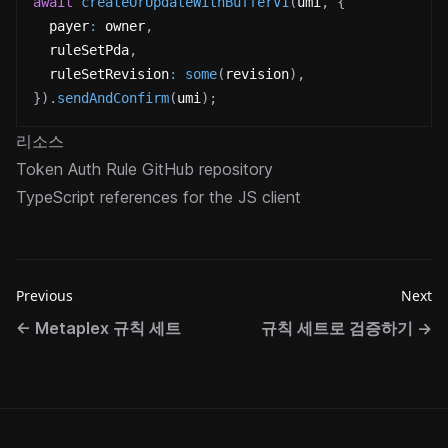
await
createOrUpdateWithBufferV1
(
umi
,
{
  payer
:
 owner
,
  ruleSetPda
,
  ruleSetRevision
:
some
(
revision
)
,
}
)
.
sendAndConfirm
(
umi
)
;
리소스
Token Auth Rule GitHub repository
TypeScript references for the JS client
Previous
Next
←
Metaplex 규칙 세트
규칙 세트로 검증하기
→