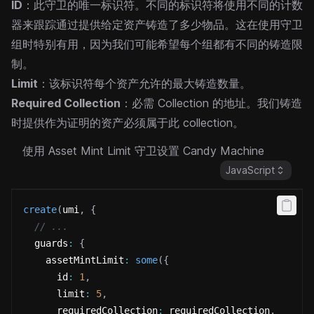
ID
：此守卫的唯一标识符。不同的标识符将使用不同的计数
器来跟踪通过提供给定资产铸造了多少物品。这在使用守卫
组时特别有用，因为我们可能希望每个组都有不同的铸造限
制。
Limit
：该标识符每个资产允许的最大铸造数量。
Required Collection
：必需 Collection 的地址。我们铸造
时提供作为证明的资产必须属于此 collection。
使用 Asset Mint Limit 守卫设置 Candy Machine
JavaScript
create
(
umi
,
{
// ...
  guards
:
{
    assetMintLimit
:
some
(
{
      id
:
1
,
      limit
:
5
,
      requiredCollection
:
 requiredCollection
.
public