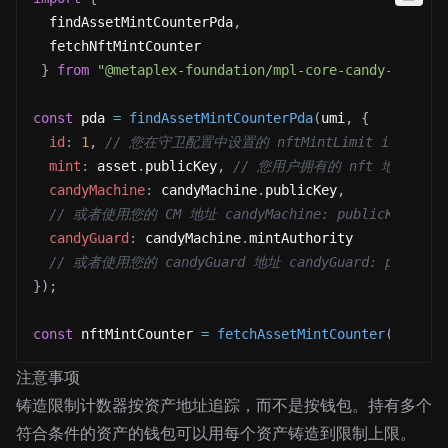
  findAssetMintCounterPda
,
  fetchNftMintCounter
}
from
"@metaplex-foundation/mpl-core-candy-machin
const
 pda 
=
findAssetMintCounterPda
(
umi
,
{
id
:
1
,
// 您在守卫配置中设置的 nftMintLimit id
mint
:
 asset
.
publicKey
,
// 您用户拥有的 nft 地址
candyMachine
:
 candyMachine
.
publicKey
,
// 或者使用您的 CM 地址 candyMachine: publicKey("Add
candyGuard
:
 candyMachine
.
mintAuthority
// 或者使用您的 candyGuard 地址 candyGuard: publicKey
}
)
;
const
 nftMintCounter 
=
fetchAssetMintCounter
(
umi
,
 p
注意事项
铸造限制计数器按资产地址追踪，而不是按钱包。持有多个
符合条件的资产的钱包可以用每个资产铸造到限制上限。