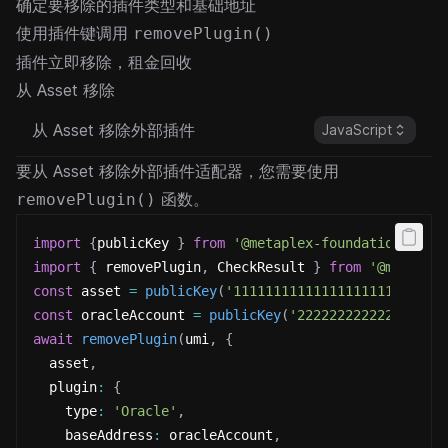
确定要移除的插件类型和基础地址
使用插件键调用
removePlugin()
插件立即移除，租金回收
从 Asset 移除
从 Asset 移除外部插件
JavaScript
要从 Asset 移除外部插件适配器，您需要使用
函数。
removePlugin()
import
{
publicKey 
}
from
'@metaplex-foundation/umi'
import
{
 removePlugin
,
 CheckResult 
}
from
'@metaple
const
 asset 
=
publicKey
(
'11111111111111111111111111
const
 oracleAccount 
=
publicKey
(
'222222222222222222
await
removePlugin
(
umi
,
{
  asset
,
  plugin
:
{
    type
:
'Oracle'
,
    baseAddress
:
 oracleAccount
,