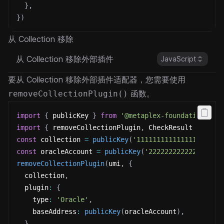
}
,
}
)
从 Collection 移除
从 Collection 移除外部插件
JavaScript
要从 Collection 移除外部插件适配器，您需要使用
函数。
removeCollectionPlugin()
import
{
 publicKey 
}
from
'@metaplex-foundation/umi
import
{
 removeCollectionPlugin
,
 CheckResult 
}
from
const
 collection 
=
publicKey
(
'111111111111111111111
const
 oracleAccount 
=
publicKey
(
'222222222222222222
removeCollectionPlugin
(
umi
,
{
  collection
,
  plugin
:
{
    type
:
'Oracle'
,
    baseAddress
:
publicKey
(
oracleAccount
)
,
}
,