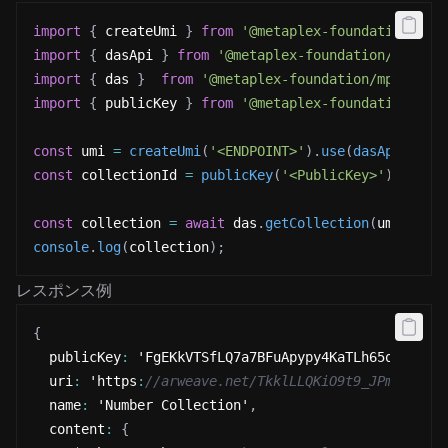
import
{
 createUmi 
}
from
'@metaplex-foundation/umi
import
{
 dasApi 
}
from
'@metaplex-foundation/digita
import
{
 das 
}
from
'@metaplex-foundation/mpl-core
import
{
 publicKey 
}
from
'@metaplex-foundation/umi
const
 umi 
=
createUmi
(
'<ENDPOINT>'
)
.
use
(
dasApi
(
)
)
;
const
 collectionId 
=
publicKey
(
'<PublicKey>'
)
;
const
 collection 
=
await
 das
.
getCollection
(
umi
,
 col
console
.
log
(
collection
)
;
レスポンス例
{
  publicKey
:
 'FgEKkVTSfLQ7a7BFuApypy4KaTLh65oeNRn2j
  uri
:
 'https
:
//arweave.net/TkklLLQKiO9t9_JPmt-eH_S
  name
:
 'Number Collection'
,
  content
:
{