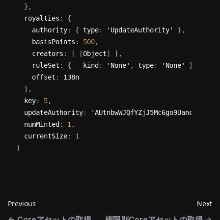
}
,
  royalties
:
{
    authority
:
{
 type
:
 'UpdateAuthority' 
}
,
    basisPoints
:
500
,
    creators
:
[
[
Object
]
]
,
    ruleSet
:
{
 __kind
:
 'None'
,
 type
:
 'None' 
}
,
    offset
:
 138n
}
,
  key
:
5
,
  updateAuthority
:
 'AUtnbwWJQfYZjJ5Mc6go9UancufcAuy
  numMinted
:
1
,
  currentSize
:
1
}
Previous
Next
←
Coreアセットの取得
権限別Coreアセットの取得
→