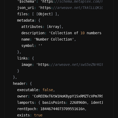
    '$schema'
:
 'https
:
//schema.metaplex.com/nft1.0.
    json_uri
:
 'https
:
//arweave.net/TkklLLQKiO9t9_JP
    files
:
[
[
Object
]
]
,
    metadata
:
{
      attributes
:
[
Array
]
,
      description
:
 'Collection of 
10
 numbers on the
      name
:
 'Number Collection'
,
      symbol
:
 ''
}
,
    links
:
{
      image
:
 'https
:
//arweave.net/swS5eZNrKGtuu5ebd
}
}
,
  header
:
{
    executable
:
false
,
    owner
:
 'CoREENxT6tW1HoK8ypY1SxRMZTcVPm7R94rH4PZ
    lamports
:
{
 basisPoints
:
 2268960n
,
 identifier
:
 
    rentEpoch
:
 18446744073709551616n
,
    exists
:
true