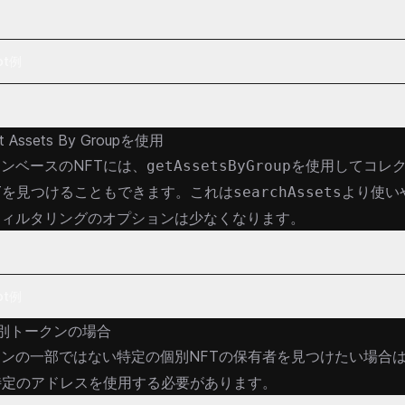
ipt例
 Assets By Groupを使用
ンベースのNFTには、
を使用してコレ
getAssetsByGroup
Tを見つけることもできます。これは
より使い
searchAssets
フィルタリングのオプションは少なくなります。
ipt例
別トークンの場合
ンの一部ではない特定の個別NFTの保有者を見つけたい場合
特定のアドレスを使用する必要があります。