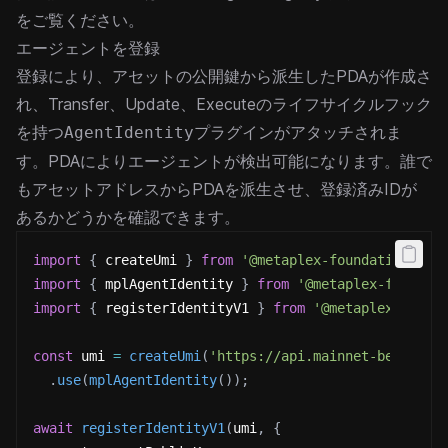
をご覧ください。
エージェントを登録
登録により、アセットの公開鍵から派生したPDAが作成さ
れ、Transfer、Update、Executeのライフサイクルフック
を持つ
プラグインがアタッチされま
AgentIdentity
す。PDAによりエージェントが検出可能になります。誰で
もアセットアドレスからPDAを派生させ、登録済みIDが
あるかどうかを確認できます。
import
{
 createUmi 
}
from
'@metaplex-foundation/umi
import
{
 mplAgentIdentity 
}
from
'@metaplex-foundat
import
{
 registerIdentityV1 
}
from
'@metaplex-found
const
 umi 
=
createUmi
(
'https://api.mainnet-beta.sol
.
use
(
mplAgentIdentity
(
)
)
;
await
registerIdentityV1
(
umi
,
{