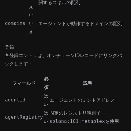
開するスキルの配列
え
い
domains
い
エージェントが動作するドメインの配列
え
登録
各登録エントリは、オンチェーンIDレコードにリンクバ
ックします：
必
フィールド
説明
須
は
agentId
エージェントのミントアドレス
い
は
固定のレジストリ識別子 —
agentRegistry
い
を使用
solana:101:metaplex