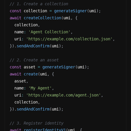
// 1. Create a collection
const
 collection 
=
generateSigner
(
umi
)
;
await
createCollection
(
umi
,
{
  collection
,
  name
:
'Agent Collection'
,
  uri
:
'https://example.com/collection.json'
,
}
)
.
sendAndConfirm
(
umi
)
;
// 2. Create an asset
const
 asset 
=
generateSigner
(
umi
)
;
await
create
(
umi
,
{
  asset
,
  name
:
'My Agent'
,
  uri
:
'https://example.com/agent.json'
,
  collection
,
}
)
.
sendAndConfirm
(
umi
)
;
// 3. Register identity
await
registerIdentityV1
(
umi
,
{