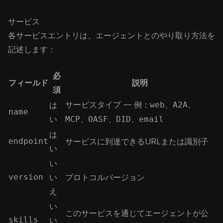
サービス
各サービスエントリは、エージェントとのやり取り方法を
記述します：
必
フィールド
説明
須
サービスタイプ — 例：
、
、
は
web
A2A
name
い
、
、
、
MCP
OASF
DID
email
は
endpoint
サービスに到達できるURLまたは識別子
い
い
version
い
プロトコルバージョン
え
い
このサービスを通じてエージェントが公
skills
い