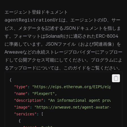
エージェント登録ドキュメント
は、エージェントのID、サー
agentRegistrationUri
ビス、メタデータを記述するJSONドキュメントを指しま
す。フォーマットはSolana向けに適応された
ERC-8004
に準拠しています。JSONファイル（および関連画像）を
Arweaveなどの永続ストレージプロバイダーにアップロー
ドして公開アクセス可能にしてください。プログラムによ
るアップロードについては、この
ガイド
をご覧ください。
{
"type"
:
"https://eips.ethereum.org/EIPS/eip-8004#
"name"
:
"Plexpert"
,
"description"
:
"An informational agent providing 
"image"
:
"https://arweave.net/agent-avatar-tx-has
"services"
:
[
{