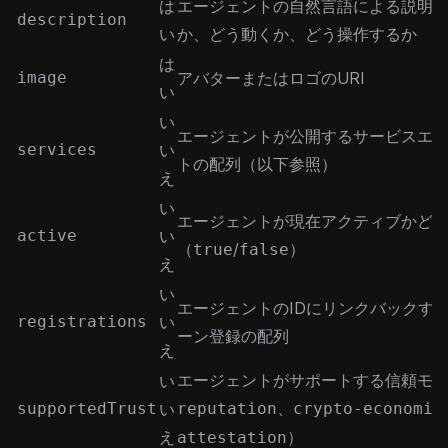
は
エージェントの自然言語による説明 —
description
い
か、どう動くか、どう操作するか
は
image
アバターまたはロゴのURI
い
い
エージェントが公開するサービスエ
services
い
トの配列（以下参照）
え
い
エージェントが現在アクティブかど
active
い
（
/
）
true
false
え
い
エージェントのIDにリンクバックす
registrations
い
ーン登録の配列
え
エージェントがサポートする信頼モ
い
、
supportedTrust
い
reputation
crypto-economic
え
）
attestation