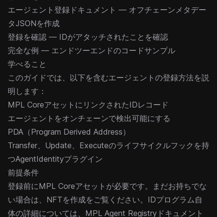
エージェント登録ドキュメント
— オフチェーンメタデー
タJSONを作成
登録を確認
— IDがアタッチされたことを確認
完全な例
— エンドツーエンドのコードサンプル
学べること
このガイドでは、以下を含むエージェントの登録方法を説
明します：
MPL CoreアセットにリンクされたIDレコード
エージェントをオンチェーンで検出可能にする
PDA（Program Derived Address）
Transfer、Update、Executeのライフサイクルフックを持
つAgentIdentityプラグイン
前提条件
登録前にMPL Coreアセットが必要です。まだお持ちでな
い場合は、
NFTを作成
をご覧ください。IDプログラム自
体の詳細については、
MPL Agent Registry
ドキュメント