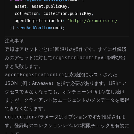
  asset
:
 asset
.
publicKey
,
  collection
:
 collection
.
publicKey
,
  agentRegistrationUri
:
'https://example.com/agent-
}
)
.
sendAndConfirm
(
umi
)
;
注意事項
登録はアセットごとに1回限りの操作です。すでに登録済
みのアセットに対して
を呼び出
registerIdentityV1
すと失敗します。
は永続的にホストされた
agentRegistrationUri
JSON（例：Arweave）を指す必要があります。URIにア
クセスできなくなっても、オンチェーンIDは存在し続け
ますが、クライアントはエージェントのメタデータを取得
できなくなります。
パラメータはオプションですが推奨されま
collection
す。登録時のコレクションレベルの権限チェックを有効に
します。