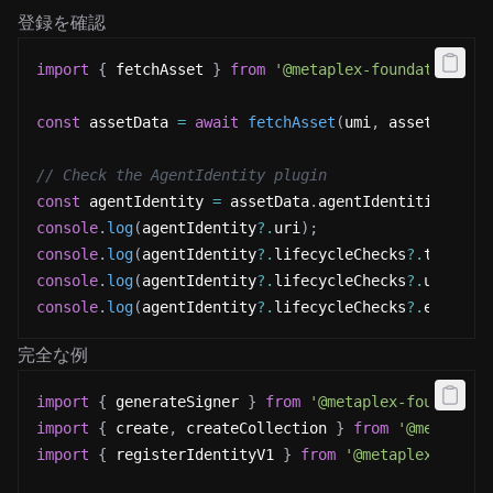
登録を確認
import
{
 fetchAsset 
}
from
'@metaplex-foundation/mp
const
 assetData 
=
await
fetchAsset
(
umi
,
 assetPublic
// Check the AgentIdentity plugin
const
 agentIdentity 
=
 assetData
.
agentIdentities
?.
[
0
console
.
log
(
agentIdentity
?.
uri
)
;
// y
console
.
log
(
agentIdentity
?.
lifecycleChecks
?.
transfe
console
.
log
(
agentIdentity
?.
lifecycleChecks
?.
update
)
console
.
log
(
agentIdentity
?.
lifecycleChecks
?.
execute
完全な例
import
{
 generateSigner 
}
from
'@metaplex-foundatio
import
{
 create
,
 createCollection 
}
from
'@metaplex
import
{
 registerIdentityV1 
}
from
'@metaplex-found