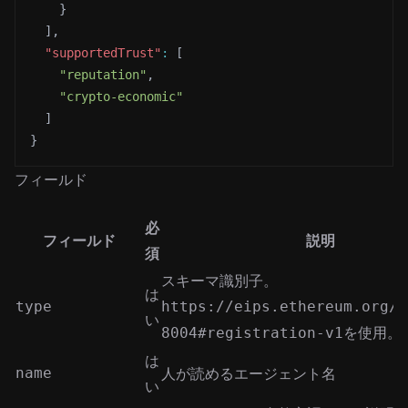
}
]
,
"supportedTrust"
:
[
"reputation"
,
"crypto-economic"
]
}
フィールド
必
フィールド
説明
須
スキーマ識別子。
は
type
https://eips.ethereum.org/E
い
を使用。
8004#registration-v1
は
name
人が読めるエージェント名
い