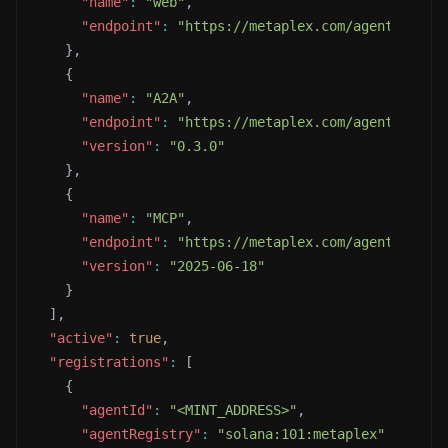
"name"
:
"web"
,
"endpoint"
:
"https://metaplex.com/agent/<ASSE
}
,
{
"name"
:
"A2A"
,
"endpoint"
:
"https://metaplex.com/agent/<ASSE
"version"
:
"0.3.0"
}
,
{
"name"
:
"MCP"
,
"endpoint"
:
"https://metaplex.com/agent/<ASSE
"version"
:
"2025-06-18"
}
]
,
"active"
:
true
,
"registrations"
:
[
{
"agentId"
:
"<MINT_ADDRESS>"
,
"agentRegistry"
:
"solana:101:metaplex"