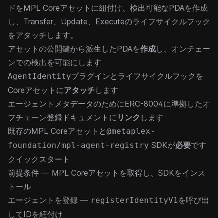
ドをMPL Coreアセットに紐付け、検出可能なPDAを作成
し、Transfer、Update、Executeのライフサイクルフック
をアタッチします。
アセットの公開鍵から派生したPDAを
作成
し、オンチェー
ンでの検出を可能にします
プラグインとライフサイクルフックを
AgentIdentity
Coreアセットに
アタッチ
します
エージェントメタデータのために
ERC-8004
に準拠したオ
フチェーン登録ドキュメントに
リンク
します
既存のMPL Coreアセットと
@metaplex-
SDKが
必要
です
foundation/mpl-agent-registry
クイックスタート
前提条件
— MPL Coreアセットを取得し、SDKをインス
トール
エージェントを登録
—
を呼び出
registerIdentityV1
してIDを紐付け