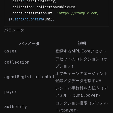
  asset
:
 assetPublicKey
,
  collection
:
 collectionPublicKey
,
  agentRegistrationUri
:
'https://example.com/agent-
}
)
.
sendAndConfirm
(
umi
)
;
パラメータ
パラメータ
説明
登録するMPL Coreアセット
asset
アセットのコレクション（オ
collection
プション）
オフチェーンのエージェント
agentRegistrationUri
登録メタデータを指すURI
レントと手数料を支払う（デ
payer
フォルトは
）
umi.payer
コレクション権限（デフォル
authority
トは
）
payer