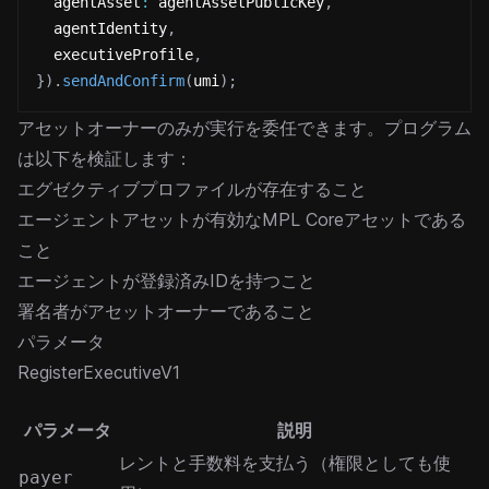
  agentAsset
:
 agentAssetPublicKey
,
  agentIdentity
,
  executiveProfile
,
}
)
.
sendAndConfirm
(
umi
)
;
アセットオーナーのみが実行を委任できます。プログラム
は以下を検証します：
エグゼクティブプロファイルが存在すること
エージェントアセットが有効なMPL Coreアセットである
こと
エージェントが登録済みIDを持つこと
署名者がアセットオーナーであること
パラメータ
RegisterExecutiveV1
パラメータ
説明
レントと手数料を支払う（権限としても使
payer