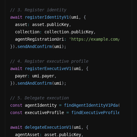
// 3. Register identity
await
registerIdentityV1
(
umi
,
{
  asset
:
 asset
.
publicKey
,
  collection
:
 collection
.
publicKey
,
  agentRegistrationUri
:
'https://example.com/agent-
}
)
.
sendAndConfirm
(
umi
)
;
// 4. Register executive profile
await
registerExecutiveV1
(
umi
,
{
  payer
:
 umi
.
payer
,
}
)
.
sendAndConfirm
(
umi
)
;
// 5. Delegate execution
const
 agentIdentity 
=
findAgentIdentityV1Pda
(
umi
,
{
const
 executiveProfile 
=
findExecutiveProfileV1Pda
(
await
delegateExecutionV1
(
umi
,
{
  agentAsset
:
 asset
.
publicKey
,