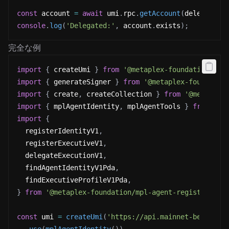
const
 account 
=
await
 umi
.
rpc
.
getAccount
(
delegateRe
console
.
log
(
'Delegated:'
,
 account
.
exists
)
;
完全な例
import
{
 createUmi 
}
from
'@metaplex-foundation/umi
import
{
 generateSigner 
}
from
'@metaplex-foundatio
import
{
 create
,
 createCollection 
}
from
'@metaplex
import
{
 mplAgentIdentity
,
 mplAgentTools 
}
from
'@m
import
{
  registerIdentityV1
,
  registerExecutiveV1
,
  delegateExecutionV1
,
  findAgentIdentityV1Pda
,
  findExecutiveProfileV1Pda
,
}
from
'@metaplex-foundation/mpl-agent-registry'
;
const
 umi 
=
createUmi
(
'https://api.mainnet-beta.sol