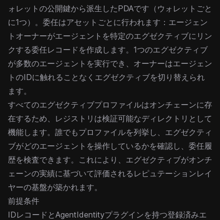
ォレットの公開鍵から派生したPDAです（ウォレットごと
に1つ）。委任はアセットごとに行われます：エージェン
トオーナーがエージェントを特定のエグゼクティブにリン
クする委任レコードを作成します。1つのエグゼクティブ
が多数のエージェントを実行でき、オーナーはエージェン
トのIDに触れることなくエグゼクティブを切り替えられ
ます。
すべてのエグゼクティブプロファイルはオンチェーンに存
在するため、レジストリは検証可能なディレクトリとして
機能します。誰でもプロファイルを列挙し、エグゼクティ
ブがどのエージェントを操作しているかを確認し、委任履
歴を検査できます。これにより、エグゼクティブがオンチ
ェーンの実績に基づいて評価されるレピュテーションレイ
ヤーの基盤が築かれます。
前提条件
IDレコードとAgentIdentityプラグインを持つ
登録済みエ