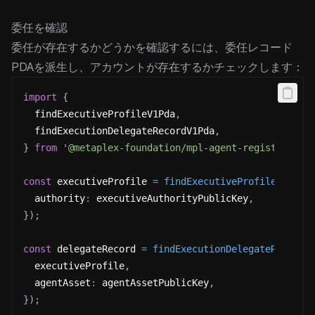
委任を確認
委任が存在するかどうかを確認するには、委任レコード
PDAを派生し、アカウントが存在するかチェックします：
import
{
  findExecutiveProfileV1Pda
,
  findExecutionDelegateRecordV1Pda
,
}
from
'@metaplex-foundation/mpl-agent-registry'
;
const
 executiveProfile 
=
findExecutiveProfileV1Pda
(
  authority
:
 executiveAuthorityPublicKey
,
}
)
;
const
 delegateRecord 
=
findExecutionDelegateRecordV
  executiveProfile
,
  agentAsset
:
 agentAssetPublicKey
,
}
)
;