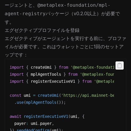
ージェント
と、
@metaplex-foundation/mpl-
パッケージ（v0.2.0以上）が必要で
agent-registry
す。
エグゼクティブプロファイルを登録
エグゼクティブがエージェントを実行する前に、プロファ
イルが必要です。これはウォレットごとに1回のセットア
ップです：
import
{
 createUmi 
}
from
'@metaplex-foundation/umi
import
{
 mplAgentTools 
}
from
'@metaplex-foundation
import
{
 registerExecutiveV1 
}
from
'@metaplex-foun
const
 umi 
=
createUmi
(
'https://api.mainnet-beta.sol
.
use
(
mplAgentTools
(
)
)
;
await
registerExecutiveV1
(
umi
,
{
  payer
:
 umi
.
payer
,
}
)
.
sendAndConfirm
(
umi
)
;