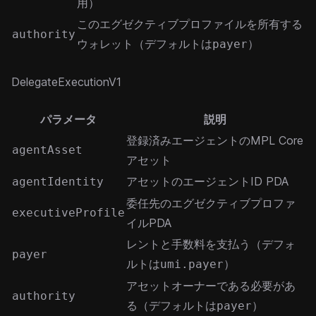
用）
このエグゼクティブプロファイルを所有する
authority
ウォレット（デフォルトは
）
payer
DelegateExecutionV1
パラメータ
説明
登録済みエージェントのMPL Core
agentAsset
アセット
アセットのエージェントID PDA
agentIdentity
委任先のエグゼクティブプロファ
executiveProfile
イルPDA
レントと手数料を支払う（デフォ
payer
ルトは
）
umi.payer
アセットオーナーである必要があ
authority
る（デフォルトは
）
payer