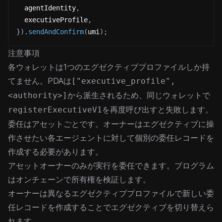
  agentIdentity
,
  executiveProfile
,
}
)
.
sendAndConfirm
(
umi
)
;
注意事項
各ウォレットは1つのエグゼクティブプロファイルしか持
てません。PDAは
["executive_profile",
から派生されるため、同じウォレットで
<authority>]
を再度呼び出すと失敗します。
registerExecutiveV1
委任はアセットごとです。オーナーはエグゼクティブに操
作させたい各エージェントに対して個別の委任レコードを
作成する必要があります。
アセットオーナーのみが実行を委任できます。プログラム
はオンチェーンで所有権を検証します。
オーナーは異なるエグゼクティブプロファイルで新しい委
任レコードを作成することでエグゼクティブを切り替えら
れます。