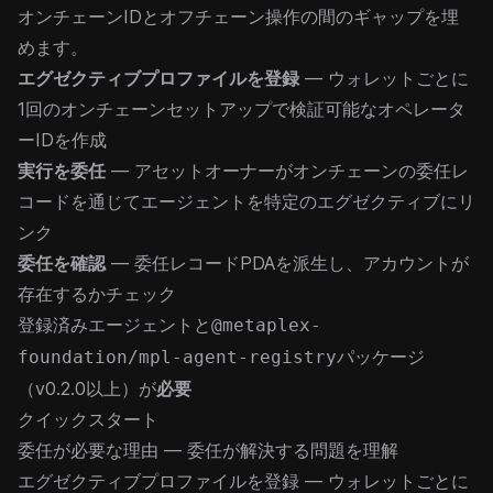
オンチェーンIDとオフチェーン操作の間のギャップを埋
めます。
エグゼクティブプロファイルを登録
— ウォレットごとに
1回のオンチェーンセットアップで検証可能なオペレータ
ーIDを作成
実行を委任
— アセットオーナーがオンチェーンの委任レ
コードを通じてエージェントを特定のエグゼクティブにリ
ンク
委任を確認
— 委任レコードPDAを派生し、アカウントが
存在するかチェック
登録済みエージェント
と
@metaplex-
パッケージ
foundation/mpl-agent-registry
（v0.2.0以上）が
必要
クイックスタート
委任が必要な理由
— 委任が解決する問題を理解
エグゼクティブプロファイルを登録
— ウォレットごとに