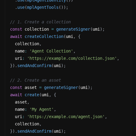
.
use
(
mplAgentIdentity
(
)
)
.
use
(
mplAgentTools
(
)
)
;
// 1. Create a collection
const
 collection 
=
generateSigner
(
umi
)
;
await
createCollection
(
umi
,
{
  collection
,
  name
:
'Agent Collection'
,
  uri
:
'https://example.com/collection.json'
,
}
)
.
sendAndConfirm
(
umi
)
;
// 2. Create an asset
const
 asset 
=
generateSigner
(
umi
)
;
await
create
(
umi
,
{
  asset
,
  name
:
'My Agent'
,
  uri
:
'https://example.com/agent.json'
,
  collection
,
}
)
.
sendAndConfirm
(
umi
)
;