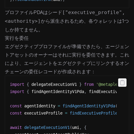
プロファイルPDAはシード
["executive_profile",
から派生されるため、各ウォレットは1つ
<authority>]
しか持てません。
実行を委任
エグゼクティブプロファイルが準備できたら、エージェン
トアセットのオーナーはそれに実行を委任できます。これ
により、エージェントをエグゼクティブにリンクするオン
チェーンの委任レコードが作成されます：
import
{
 delegateExecutionV1 
}
from
'@metaplex-foun
import
{
 findAgentIdentityV1Pda
,
 findExecutiveProfi
const
 agentIdentity 
=
findAgentIdentityV1Pda
(
umi
,
{
const
 executiveProfile 
=
findExecutiveProfileV1Pda
(
await
delegateExecutionV1
(
umi
,
{