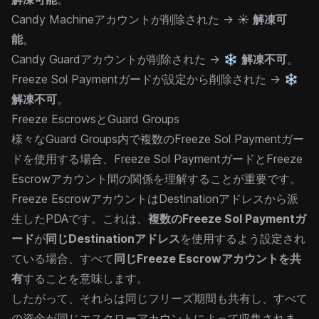
Candy Machineアカウントが削除された → ☀️
解凍可
能
。
Candy Guardアカウントが削除された → ❄️
解凍不可
。
Freeze Sol Paymentガードが設定から削除された → ❄️
解凍不可
。
Freeze EscrowsとGuard Groups
様々な
Guard Groups
内で複数のFreeze Sol Paymentガー
ドを使用する場合、Freeze Sol PaymentガードとFreeze
Escrowアカウント間の関係を理解することが重要です。
Freeze EscrowアカウントはDestinationアドレスから派
生したPDAです。これは、
複数のFreeze Sol Paymentガ
ード
が
同じDestinationアドレス
を使用するよう設定され
ている場合、すべて
同じFreeze Escrowアカウントを共
有
することを意味します。
したがって、それらは同じフリーズ期間も共有し、すべて
の資金が同じエスクローアカウントによって収集されま