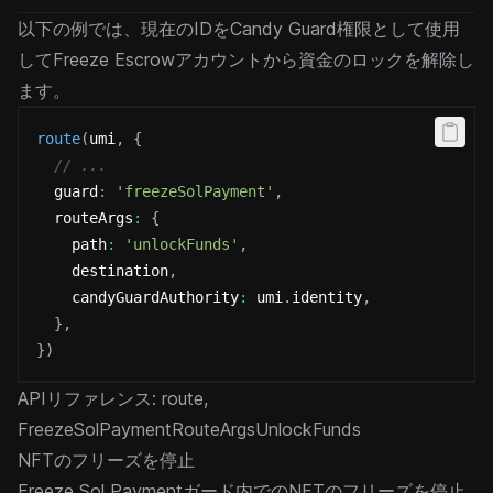
以下の例では、現在のIDをCandy Guard権限として使用
してFreeze Escrowアカウントから資金のロックを解除し
ます。
route
(
umi
,
{
// ...
  guard
:
'freezeSolPayment'
,
  routeArgs
:
{
    path
:
'unlockFunds'
,
    destination
,
    candyGuardAuthority
:
 umi
.
identity
,
}
,
}
)
APIリファレンス:
route
,
FreezeSolPaymentRouteArgsUnlockFunds
NFTのフリーズを停止
Freeze Sol Paymentガード内でのNFTのフリーズを停止