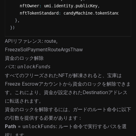
    nftOwner
:
 umi
.
identity
.
publicKey
,
    nftTokenStandard
:
 candyMachine
.
tokenStandard
,
}
,
}
)
APIリファレンス:
route
,
FreezeSolPaymentRouteArgsThaw
資金のロック解除
パス:
unlockFunds
すべてのフリーズされたNFTが解凍されると、宝庫は
Freeze Escrowアカウントから資金のロックを解除できま
す。これにより、資金が設定されたDestinationアドレス
に転送されます。
資金のロックを解除するには、ガードのルート命令に以下
の引数を提供する必要があります：
Path
=
: ルート命令で実行するパスを選
unlockFunds
択します。