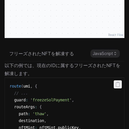
React Flow
フリーズされたNFTを解凍する
JavaScript
以下の例では、現在のIDに属するフリーズされたNFTを
解凍します。
route
(
umi
,
{
// ...
  guard
:
'freezeSolPayment'
,
  routeArgs
:
{
    path
:
'thaw'
,
    destination
,
    nftMint
:
 nftMint
.
publicKey
,