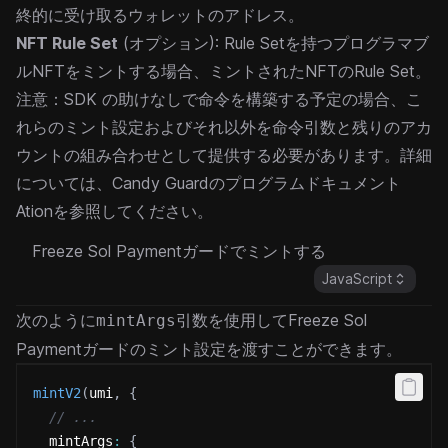
終的に受け取るウォレットのアドレス。
NFT Rule Set
(オプション): Rule Setを持つプログラマブ
ルNFTをミントする場合、ミントされたNFTのRule Set。
注意：SDK の助けなしで命令を構築する予定の場合、こ
れらのミント設定およびそれ以外を命令引数と残りのアカ
ウントの組み合わせとして提供する必要があります。詳細
については、
Candy Guardのプログラムドキュメント
Ation
を参照してください。
Freeze Sol Paymentガードでミントする
JavaScript
次のように
引数を使用してFreeze Sol
mintArgs
Paymentガードのミント設定を渡すことができます。
mintV2
(
umi
,
{
// ...
  mintArgs
:
{