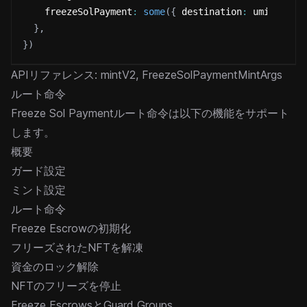
    freezeSolPayment
:
some
(
{
 destination
:
 umi
.
ident
}
,
}
)
APIリファレンス:
mintV2
,
FreezeSolPaymentMintArgs
ルート命令
Freeze Sol Paymentルート命令は以下の機能をサポート
します。
概要
ガード設定
ミント設定
ルート命令
Freeze Escrowの初期化
フリーズされたNFTを解凍
資金のロック解除
NFTのフリーズを停止
Freeze EscrowsとGuard Groups