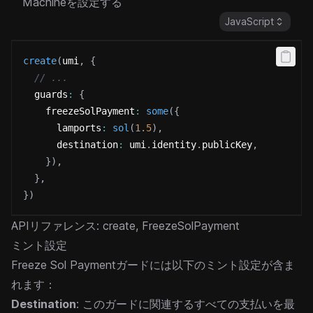
Machineを設定する
JavaScript
create
(
umi
,
{
// ...
  guards
:
{
    freezeSolPayment
:
some
(
{
      lamports
:
sol
(
1.5
)
,
      destination
:
 umi
.
identity
.
publicKey
,
}
)
,
}
,
}
)
APIリファレンス:
create
,
FreezeSolPayment
ミント設定
Freeze Sol Paymentガードには以下のミント設定が含ま
れます：
Destination
: このガードに関連するすべての支払いを最