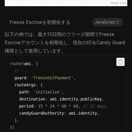
React Flow
Freeze Escrowを初期化する
JavaScript
以下の例では、最大15日間のフリーズ期間でFreeze
Escrowアカウントを初期化し、現在のIDをCandy Guard
権限として使用しています。
route
(
umi
,
{
// ...
  guard
:
'freezeSolPayment'
,
  routeArgs
:
{
    path
:
'initialize'
,
    destination
:
 umi
.
identity
.
publicKey
,
    period
:
15
*
24
*
60
*
60
,
// 15 days.
    candyGuardAuthority
:
 umi
.
identity
,
}
,
}
)