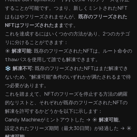
することが可能です。つまり、新しくミントされたNFT
はもはやフリーズされませんが、
既存のフリーズされた
NFTはフリーズされたまま
です。
これを達成するにはいくつかの方法があり、2つのカテゴ
リに分けることができます：
☀️
解凍可能
: 既存のフリーズされたNFTは、ルート命令の
パスを使用して誰でも解凍できます。
thaw
❄️
解凍不可
: 既存のフリーズされたNFTはまだ解凍でき
ないため、"解凍可能"条件のいずれかが満たされるまで待
つ必要があります。
これを踏まえて、NFTのフリーズを停止する方法の網羅
的なリストと、それぞれが既存のフリーズされたNFTの
解凍を許可するかどうかを以下に示します：
Candy Machineがミントアウトした → ☀️
解凍可能
。
設定されたフリーズ期間（最大30日間）が経過した → ☀️
解凍可能
。