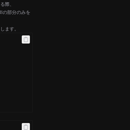
する際、
Iの部分のみを
とします。