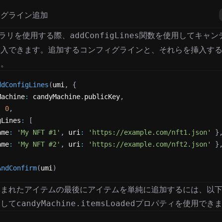
ィグライン追加
ブラリを使用する際、
関数を使用してキャン
addConfigLines
挿入できます。追加するコンフィグラインと、それらを挿入す
す。
ddConfigLines
(
umi
,
{
Machine
:
 candyMachine
.
publicKey
,
:
0
,
gLines
:
[
ame
:
'My NFT #1'
,
 uri
:
'https://example.com/nft1.json'
}
ame
:
'My NFT #2'
,
 uri
:
'https://example.com/nft2.json'
}
AndConfirm
(
umi
)
込まれたアイテムの最後にアイテムを単純に追加するには、以
として
プロパティを使用でき
candyMachine.itemsLoaded