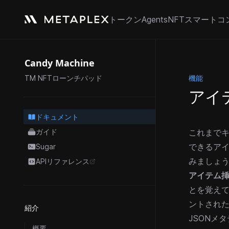
トークン
Agents
NFT
スマートコ
Candy Machine
機能
TM NFTローンチパッド
アイ
ドキュメント
ガイド
これまでキ
できるア
Sugar
みましょ
APIリファレンス
opens in a new tab
アイテム
とを覚え
ントされた
紹介
JSONメ
概要