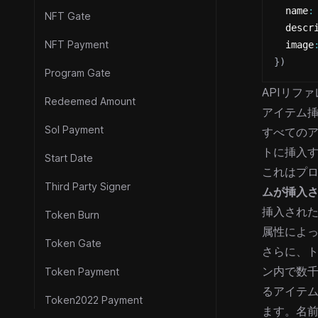
  name
:
NFT Gate
  descr
NFT Payment
  image
}
)
Program Gate
APIリファ
Redeemed Amount
アイテム
Sol Payment
すべてのア
トに挿入
Start Date
これはプ
Third Party Signer
ムが挿入
挿入された
Token Burn
属性によ
Token Gate
さらに、
ン内で数
Token Payment
るアイテ
Token2022 Payment
ます。名前