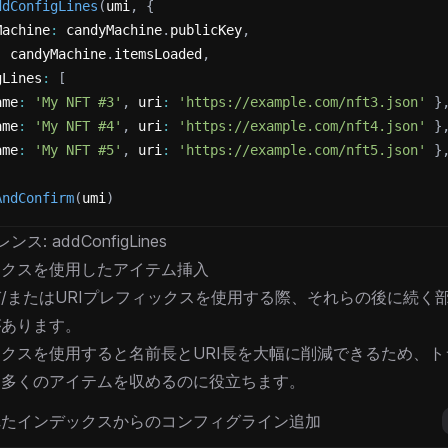
ddConfigLines
(
umi
,
{
Machine
:
 candyMachine
.
publicKey
,
:
 candyMachine
.
itemsLoaded
,
gLines
:
[
ame
:
'My NFT #3'
,
 uri
:
'https://example.com/nft3.json'
}
ame
:
'My NFT #4'
,
 uri
:
'https://example.com/nft4.json'
}
ame
:
'My NFT #5'
,
 uri
:
'https://example.com/nft5.json'
}
AndConfirm
(
umi
)
レンス:
addConfigLines
ックスを使用したアイテム挿入
/またはURIプレフィックスを使用する際、それらの後に続く
があります。
クスを使用すると名前長とURI長を大幅に削減できるため、
り多くのアイテムを収めるのに役立ちます。
れたインデックスからのコンフィグライン追加