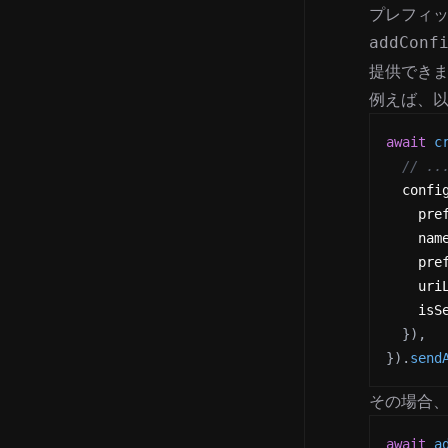
プレフィ
addConf
提供でき
例えば、
await
c
// ..
  confi
    pre
    nam
    pre
    uri
    isS
}
)
,
}
)
.
send
その場合
await
a