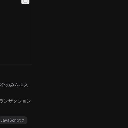
,
,
,
部分のみを挿入
トランザクション
JavaScript