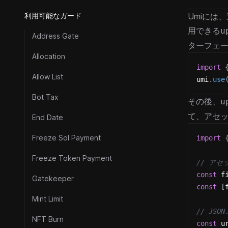
利用可能なガード
Umiには
用できる
u
Address Gate
ターフェー
Allocation
import
Allow List
umi
.
use
Bot Tax
その後、
u
て、アセッ
End Date
Freeze Sol Payment
import
Freeze Token Payment
// ア
const
 f
Gatekeeper
const
[
Mint Limit
// JS
NFT Burn
const
 u