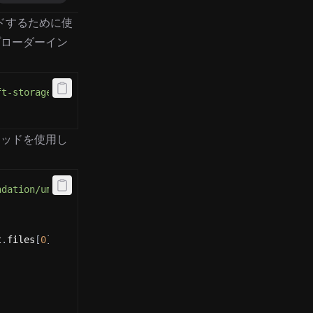
ドするために使
プローダーイン
ft-storage'
ソッドを使用し
ndation/umi'
t
.
files
[
0
]
)