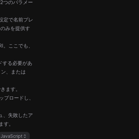
2つのパラメー
ン設定で名前プレ
分のみを提供す
RI。ここでも、
ドする必要があ
ョン、または
。
できます。
アップロードし、
ュ、失敗したア
ます。
JavaScript