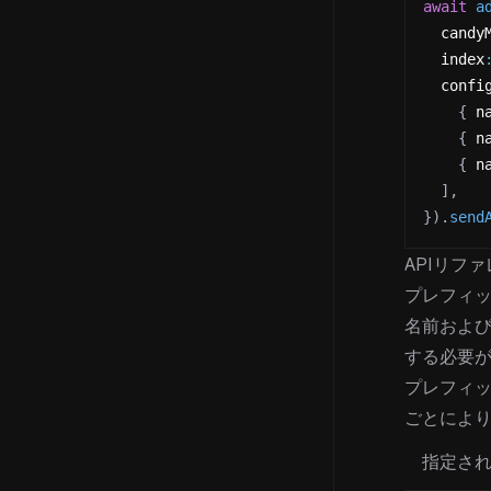
await
a
  candy
  index
  confi
{
 n
{
 n
{
 n
]
,
}
)
.
send
APIリファ
プレフィ
名前および
する必要
プレフィッ
ごとによ
指定さ