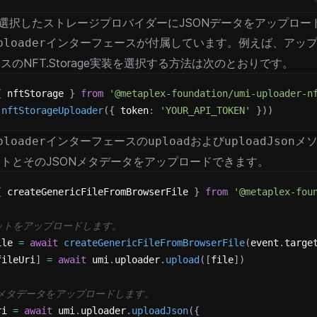
、選択したストレージプロバイダーにJSONデータをアップロー
インターフェースが付属しています。例えば、アッ
ploader
スのNFT.Storage実装を選択する方法は次のとおりです。
{
 nftStorage 
}
from
'@metaplex-foundation/umi-uploader-n
(
nftStorageUploader
(
{
 token
:
'YOUR_API_TOKEN'
}
)
)
インターフェースの
および
メ
ploader
upload
uploadJson
トとそのJSONメタデータをアップロードできます。
{
 createGenericFileFromBrowserFile 
}
from
'@metaplex-fou
セットをアップロードします。
ile 
=
await
createGenericFileFromBrowserFile
(
event
.
targe
fileUri
]
=
await
 umi
.
uploader
.
upload
(
[
file
]
)
ONメタデータをアップロードします。
ri 
=
await
 umi
.
uploader
.
uploadJson
(
{