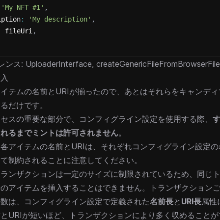
'My NFT #1'
,
iption
:
'My description'
,
:
 fileUri
,
レンス:
UploaderInterface
,
createGenericFileFromBrowserFile
挿入
イテムの名前とURIが揃ったので、あとはそれらをキャンデ
するだけです。
ロセスの重要な部分で、コンフィグライン設定を使用する際、
されるまでミントは許可されません
。
各アイテムの名前とURIは、それぞれコンフィグライン設定の
って制約されることに注意してください。
トランザクションは一定のサイズに制限されているため、同じ
千のアイテムを挿入することはできません。トランザクション
ム数は、コンフィグライン設定で定義された
名前長
と
URI長
属性
とURIが短いほど、トランザクションにより多く収めることが