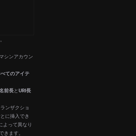
。
ィマシンアカウン
すべてのアイテ
名前長
と
URI長
トランザクショ
ごとに挿入でき
によって異なり
できます。