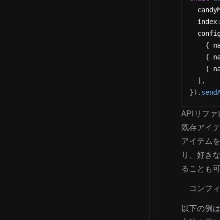
  candy
  index
  confi
{
 n
{
 n
{
 n
]
,
}
)
.
send
APIリファ
既存アイ
アイテム
り、好き
ることも
コンフ
以下の例は