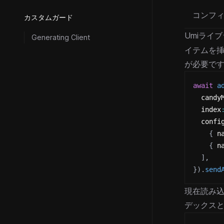
コンフ
カスタムガード
Umiライ
Generating Client
イテムを
が必要で
await
a
  candy
  index
  confi
{
 n
{
 n
]
,
}
)
.
send
現在読み
デックス