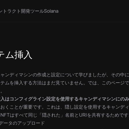
ントラクト
開発ツール
Solana
テム挿入
ャンディマシンの作成と設定について学びましたが、その中に
イテムを挿入する方法はまだ見ていません。では、このページ
う。
挿入は
コンフィグライン設定
を使用するキャンディマシンにの
ておくことが重要です。これは、
隠し設定
を使用するキャンデ
NFTはすべて同じ「隠された」名前とURIを共有するためです
タデータのアップロード