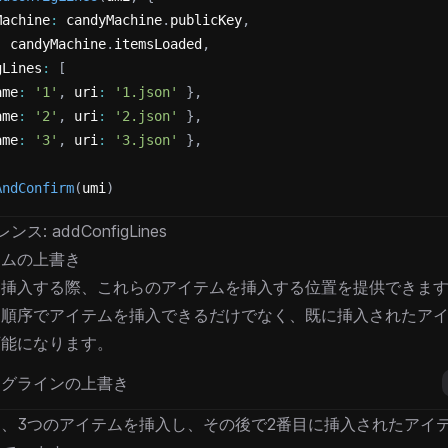
Machine
:
 candyMachine
.
publicKey
,
:
 candyMachine
.
itemsLoaded
,
gLines
:
[
ame
:
'1'
,
 uri
:
'1.json'
}
,
ame
:
'2'
,
 uri
:
'2.json'
}
,
ame
:
'3'
,
 uri
:
'3.json'
}
,
AndConfirm
(
umi
)
レンス:
addConfigLines
テムの上書き
を挿入する際、これらのアイテムを挿入する位置を提供できま
な順序でアイテムを挿入できるだけでなく、既に挿入されたア
可能になります。
ィグラインの上書き
、3つのアイテムを挿入し、その後で2番目に挿入されたアイ