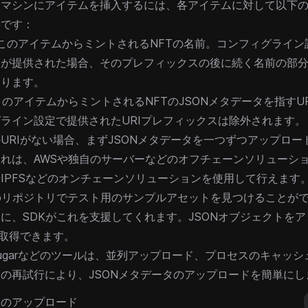
ィマシンにアイテムを挿入するには、各アイテムに対して以下の
要です：
 このアイテムからミントされるNFTの名前。コンフィグライ
スが提供された場合、そのプレフィックスの後に続く名前の部
あります。
 このアイテムからミントされるNFTのJSONメタデータを指すU
ライン設定で提供されたURIプレフィックスは除外されます。
URIがない場合、まずJSONメタデータを一つずつアップロー
れは、AWSや独自のサーバーなどのオフチェーンソリューシ
veやIPFSなどのオンチェーンソリューションを使用して行えます
ubリポジトリ
でテスト用のサンプルアセットを見つけることが
に、SDKがこれを支援してくれます。JSONオブジェクトを
を取得できます。
ugar
などのツールは、並列アップロード、プロセスのキャッシ
の再試行により、JSONメタデータのアップロードを簡単にし
ムのアップロード