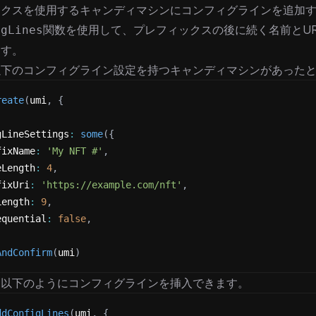
ックスを使用するキャンディマシンにコンフィグラインを追加
関数を使用して、プレフィックスの後に続く名前とUR
igLines
ます。
以下のコンフィグライン設定を持つキャンディマシンがあった
reate
(
umi
,
{
.
gLineSettings
:
some
(
{
fixName
:
'My NFT #'
,
eLength
:
4
,
fixUri
:
'https://example.com/nft'
,
Length
:
9
,
equential
:
false
,
AndConfirm
(
umi
)
、以下のようにコンフィグラインを挿入できます。
ddConfigLines
(
umi
,
{