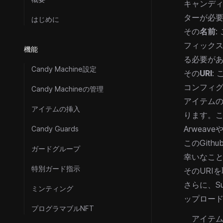
キャンデ
ターが必
はじめに
その
名前
:
フィック
機能
る必要が
Candy Machine設定
その
URI
:
コンフィグ
Candy Machineの管理
アイテムの
アイテムの挿入
ります。こ
Arwea
Candy Guards
この
Gith
ガードグループ
幸いなこと
特別ガード指示
そのURI
さらに、
S
ミンティング
ップロード
プログラマブルNFT
アイテ