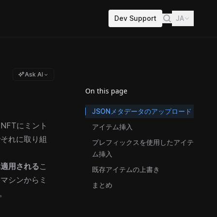
Dev Support
JA
Ask AI
On this page
JSONメタデータのアップロード
NFTにミント
アイテム挿入
でそれに取り組
プレフィックスを使用したアイテ
ム挿入
み適用される
こ
既存アイテムの上書き
ィマシンからミ
まとめ
。