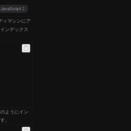
JavaScript
ディマシンにア
るインデックス
,
,
下のようにイン
ます。