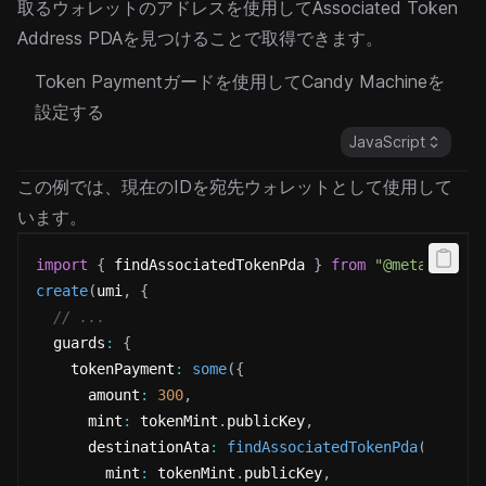
取るウォレットのアドレスを使用してAssociated Token
Address PDAを見つけることで取得できます。
Token Paymentガードを使用してCandy Machineを
設定する
JavaScript
この例では、現在のIDを宛先ウォレットとして使用して
います。
import
{
 findAssociatedTokenPda 
}
from
"@metaplex-f
create
(
umi
,
{
// ...
  guards
:
{
    tokenPayment
:
some
(
{
      amount
:
300
,
      mint
:
 tokenMint
.
publicKey
,
      destinationAta
:
findAssociatedTokenPda
(
umi
,
{
        mint
:
 tokenMint
.
publicKey
,