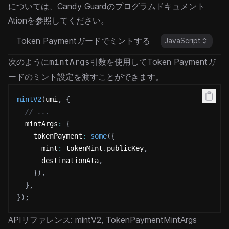
については、
Candy Guardのプログラムドキュメント
Ation
を参照してください。
Token Paymentガードでミントする
JavaScript
次のように
引数を使用してToken Paymentガ
mintArgs
ードのミント設定を渡すことができます。
mintV2
(
umi
,
{
// ...
  mintArgs
:
{
    tokenPayment
:
some
(
{
      mint
:
 tokenMint
.
publicKey
,
      destinationAta
,
}
)
,
}
,
}
)
;
APIリファレンス:
mintV2
,
TokenPaymentMintArgs