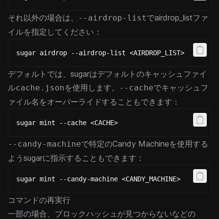
それ以外の場合は、
でairdrop_listファ
--airdrop-list
イルを指定してください：
sugar airdrop --airdrop-list <AIRDROP_LIST>
デフォルトでは、sugarはデフォルトのキャッシュファイ
ル
を使用します。
でキャッシュフ
cache.json
--cache
ァイル名をオーバーライドすることもできます：
sugar mint --cache <CACHE>
で特定のCandy Machineを使用する
--candy-machine
ようsugarに指示することもできます：
sugar mint --candy-machine <CANDY_MACHINE>
コマンドの再実行
一部の場合、ブロックハッシュが見つからないなどの