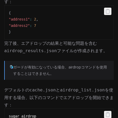
す：
{
"address1"
:
2
,
"address2"
:
7
}
完了後、エアドロップの結果と可能な問題を含む
ファイルが作成されます。
airdrop_results.json
ガードが有効になっている場合、airdropコマンドを使用
することはできません。
デフォルトの
と
を使
cache.json
airdrop_list.json
用する場合、以下のコマンドでエアドロップを開始できま
す：
sugar airdrop