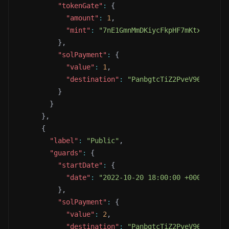
"tokenGate"
:
{
"amount"
:
1
,
"mint"
:
"7nE1GmnMmDKiycFkpHF7mKtxt356FQ
}
,
"solPayment"
:
{
"value"
:
1
,
"destination"
:
"PanbgtcTiZ2PveV96t2FHSf
}
}
}
,
{
"label"
:
"Public"
,
"guards"
:
{
"startDate"
:
{
"date"
:
"2022-10-20 18:00:00 +0000"
}
,
"solPayment"
:
{
"value"
:
2
,
"destination"
:
"PanbgtcTiZ2PveV96t2FHSf