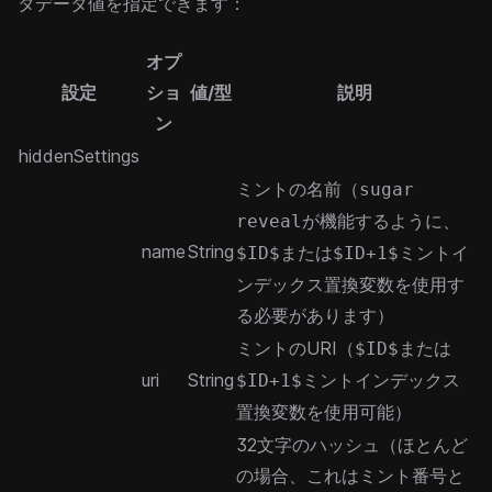
タデータ値を指定できます：
オプ
設定
ショ
値/型
説明
ン
hiddenSettings
ミントの名前（
sugar
が機能するように、
reveal
name
String
または
ミントイ
$ID$
$ID+1$
ンデックス置換変数を使用す
る必要があります）
ミントのURI（
または
$ID$
uri
String
ミントインデックス
$ID+1$
置換変数を使用可能）
32文字のハッシュ（ほとんど
の場合、これはミント番号と