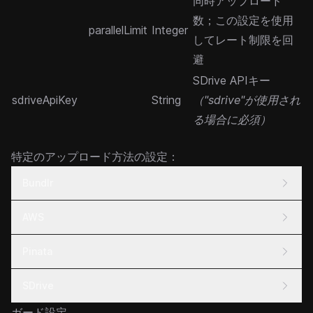
同時アップロード
数；この設定を使用
parallelLimit
Integer
してレート制限を回
避
SDrive APIキー
sdriveApiKey
String
（"sdrive"が使用され
る場合に必須）
特定のアップロード方法の設定：
Bundlr
AWS
Pinata
SDrive
ガード設定