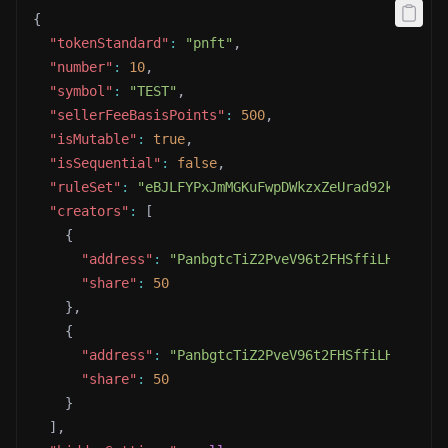
{
"tokenStandard"
:
"pnft"
,
"number"
:
10
,
"symbol"
:
"TEST"
,
"sellerFeeBasisPoints"
:
500
,
"isMutable"
:
true
,
"isSequential"
:
false
,
"ruleSet"
:
"eBJLFYPxJmMGKuFwpDWkzxZeUrad92kZRC5BJ
"creators"
:
[
{
"address"
:
"PanbgtcTiZ2PveV96t2FHSffiLHXXjMuh
"share"
:
50
}
,
{
"address"
:
"PanbgtcTiZ2PveV96t2FHSffiLHXXjMuh
"share"
:
50
}
]
,