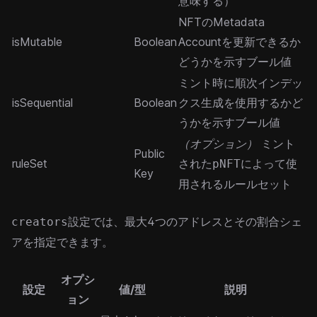
意味する）
NFTのMetadata
isMutable
Boolean
Accountを更新できるか
どうかを示すブール値
ミント時に順次インデッ
isSequential
Boolean
クス生成を使用するかど
うかを示すブール値
（オプション）
ミント
Public
ruleSet
された
によって使
pNFT
Key
用されるルールセット
設定では、最大4つのアドレスとその割合シェ
creators
アを指定できます。
オプシ
設定
値/型
説明
ョン