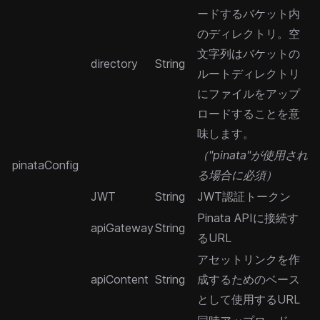
ードするバケット内
のディレクトリ。空
文字列はバケットの
directory
String
ルートディレクトリ
にファイルをアップ
ロードすることを意
味します。
（"pinata"が使用され
pinataConfig
る場合に必須）
JWT
String
JWT認証トークン
Pinata APIに接続す
apiGateway
String
るURL
アセットリンクを作
apiContent
String
成するためのベース
として使用するURL