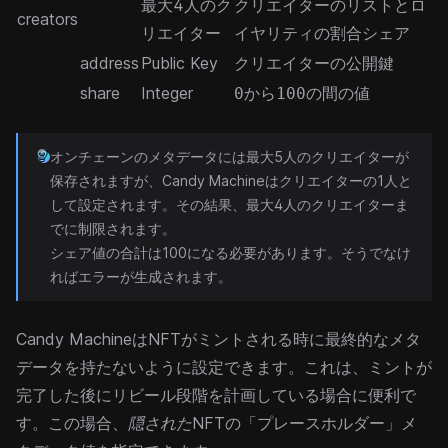
最大4人のク
クリエイターのリストとロ
creators
リエイター
イヤリティの割合シェア
address
Public Key
クリエイターの公開鍵
share
Integer
から
の間の値
0
100
オンチェーンのメタデータには最大5人のクリエイターが
保存されますが、Candy Machineはクリエイターの1人と
して設定されます。その結果、最大4人のクリエイターま
でに制限されます。
シェア値の合計は100になる必要があります。そうでなけ
ればエラーが生成されます。
Candy MachineはNFTがミントされる時に最終的なメタ
データを持たないように設定できます。これは、ミントが
完了した後にリビール段階を計画している場合に便利で
す。この場合、
隠された
NFTの「プレースホルダー」メ