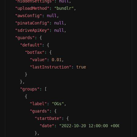
"hiddenSettings"
:
null
,
"uploadMethod"
:
"bundlr"
,
"awsConfig"
:
null
,
"pinataConfig"
:
null
,
"sdriveApiKey"
:
null
,
"guards"
:
{
"default"
:
{
"botTax"
:
{
"value"
:
0.01
,
"lastInstruction"
:
true
}
}
,
"groups"
:
[
{
"label"
:
"OGs"
,
"guards"
:
{
"startDate"
:
{
"date"
:
"2022-10-20 12:00:00 +0000"
}
,