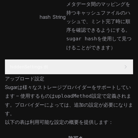
メタデータ間のマッピングを
持つキャッシュファイルのハ
hash
String
ッシュで、ミント完了時に順
序を確認できるようにする。
を使用して見つ
sugar hash
けることができます）
hiddenSettings 例
アップロード設定
Sugarは様々なストレージプロバイダーをサポートしてい
ます – 使用するものは
設定で定義されま
uploadMethod
す。プロバイダーによっては、追加の設定が必要になりま
す。
以下の表は利用可能な設定の概要を提供します：